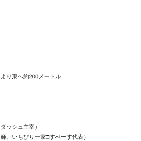
り東へ約200メートル
ダッシュ主宰）
師、いちびり一家□すぺーす代表）