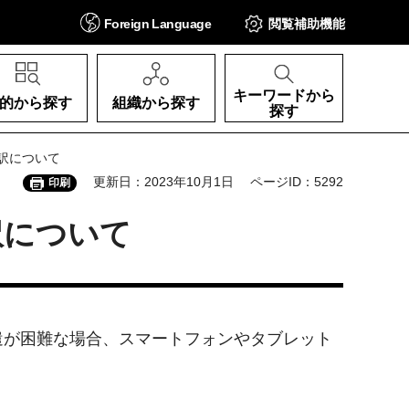
Foreign
Language
閲覧補助
機能
キーワードから
的から探す
組織から探す
探す
訳について
更新日：2023年10月1日
ページID：5292
印刷
訳について
遣が困難な場合、スマートフォンやタブレット