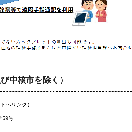
及び中核市を除く）
イトへリンク）
番59号