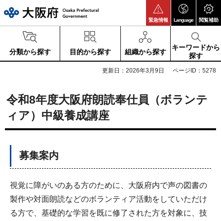
大阪府
緊急情報
Language
閲覧補助
キーワードから
分類から探す
目的から探す
組織から探す
探す
更新日：2026年3月9日
ページID：5278
令和8年度大阪府朗読奉仕員（ボランテ
ィア）中級養成講座
募集案内
視覚に障がいのある方のために、大阪府内で声の図書の
製作や対面朗読などのボランティア活動をしていただけ
る方で、基礎的な学習を既に修了された方を対象に、技