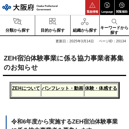
大阪府
緊急情報
Language
閲覧補助
キーワードから
分類から探す
目的から探す
組織から探す
探す
更新日：2025年3月14日
ページID：20134
ZEH宿泊体験事業に係る協力事業者募集
のお知らせ
ZEHについて
パンフレット・動画
体験・体感する
令和6年度から実施するZEH宿泊体験事業