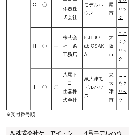
ーヨー
をク
G
〇
―
モデルハ
尾
住器株
リッ
ウス
市
式会社
ク
ここ
株式会
ICHIJO-L
大
をク
H
〇
―
社一条
ab OSAK
阪
リッ
工務店
A
市
ク
八尾ト
泉
ここ
泉大津モ
ーヨー
大
をク
I
〇
〇
デルハウ
住器株
津
リッ
ス
式会社
市
ク
※受付番号順
A.株式会社ケーアイ・シー 4号モデルハウ