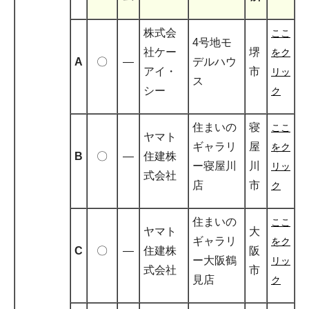
株式会
ここ
4号地モ
社ケー
堺
をク
A
〇
―
デルハウ
アイ・
市
リッ
ス
シー
ク
住まいの
寝
ここ
ヤマト
ギャラリ
屋
をク
B
〇
―
住建株
ー寝屋川
川
リッ
式会社
店
市
ク
住まいの
ここ
ヤマト
大
ギャラリ
をク
C
〇
―
住建株
阪
ー大阪鶴
リッ
式会社
市
見店
ク