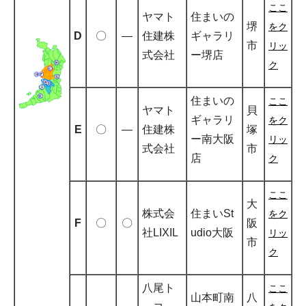
ここ
ヤマト
住まいの
堺
をク
D
〇
―
住建株
ギャラリ
市
リッ
式会社
ー堺店
ク
住まいの
ここ
ヤマト
貝
ギャラリ
をク
E
〇
―
住建株
塚
ー南大阪
リッ
式会社
市
店
ク
ここ
大
株式会
住まいSt
をク
F
〇
〇
阪
社LIXIL
udio大阪
リッ
市
ク
八尾ト
ここ
山本町南
八