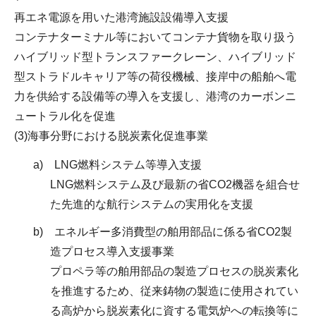
再エネ電源を用いた港湾施設設備導入支援
コンテナターミナル等においてコンテナ貨物を取り扱う
ハイブリッド型トランスファークレーン、ハイブリッド
型ストラドルキャリア等の荷役機械、接岸中の船舶へ電
力を供給する設備等の導入を支援し、港湾のカーボンニ
ュートラル化を促進
(3)海事分野における脱炭素化促進事業
a) LNG燃料システム等導入支援
LNG燃料システム及び最新の省CO2機器を組合せ
た先進的な航行システムの実用化を支援
b) エネルギー多消費型の舶用部品に係る省CO2製
造プロセス導入支援事業
プロペラ等の舶用部品の製造プロセスの脱炭素化
を推進するため、従来鋳物の製造に使用されてい
る高炉から脱炭素化に資する電気炉への転換等に