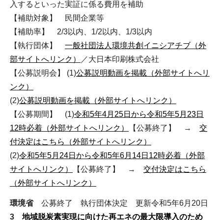
入するといった実証に係る費用を補助
【補助対象】 民間企業等
【補助率】 2/3以内、1/2以内、1/3以内
【執行団体】
一般社団法人環境共創イニシアチブ（外
部サイトへリンク）
／大日本印刷株式会社
【公募説明会】 (1)
公募説明動画を掲載（外部サイトへリ
ンク）
(2)
公募説明動画を掲載（外部サイトへリンク）
【公募期間】 (1)
令和5年4月25日から令和5年5月23日
12時必着（外部サイトへリンク）
【公募終了】 →
交
付決定はこちら（外部サイトへリンク）
(2)
令和5年5月24日から令和5年6月14日12時必着（外部
サイトへリンク）
【公募終了】 →
交付決定はこちら
（外部サイトへリンク）
環境省
公募終了 執行団体決定 更新令和5年6月20日
3
地域脱炭素実現に向けた再エネの最大限導入のため