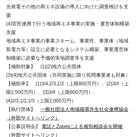
光発電その他の再エネ設備の導入に向けた調査検討を支
援
(4)官民連携で行う地域再エネ事業の実施・運営体制構築
支援
地域再エネ事業の事業スキーム、事業性、事業体（地域
新電力等）設立に必要となるシステム構築、事業運営体
制構築に必要な予備的実地調査等を支援
【補助対象】 (1)(2)地方公共団体
(3)(4)地方公共団体（共同実施に限り民間事業者も対象）
【補助率】 (1)3/4,2/3,1/2（上限800万円）、(2)3/4（上
限2,500万円）、(3)3/4（上限800万円）、
(4)2/3,1/2,1/3（上限2,000万円）
【執行団体】
一般社団法人地域循環共生社会連携協会
（外部サイトへリンク）
【公募説明会】
電話とZoomによる個別相談会を開催
（外部サイトへリンク）