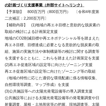
の計画づくり支援事業（外部サイトへリンク）
【予算額】 800百万円（800百万円） 〔令和4年度第
二次補正：2,200百万円〕
【補助内容】 (1)地域の再エネ目標と意欲的な脱炭素の
取組の検討による計画策定支援
地域のCO2削減目標や再エネポテンシャル等を踏まえた
再エネ目標、目標達成に必要となる意欲的な脱炭素の取
組、施策の実施方法や体制構築等の検討に関する調査等
を支援するとともに、これらを踏まえた計画策定を支援
(2)再エネ促進区域の設定等に向けたゾーニング支援
再エネ促進区域の設定等に向けたゾーニング等の取組
（地域の特性に応じた適切な環境配慮に係る情報収集、
自然環境等調査、マップ作成）を支援
(3)公共施設等への太陽光発電設備等の導入調査支援
公共施設等における太陽光発電設備等の発電量調査や日
射量調査、屋根・土地形状等の把握、現地調査等、太陽