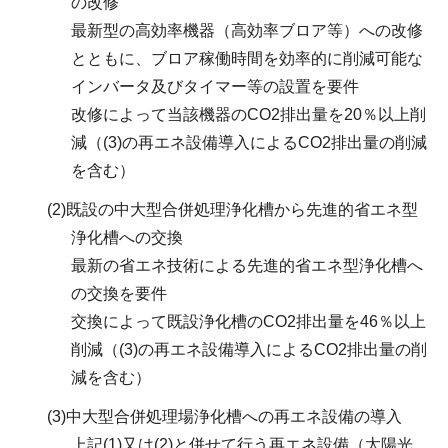
の改修
最新型の高効率機器（高効率ブロア等）への改修
とともに、ブロア稼働時間を効率的に削減可能な
インバータ及びタイマー等の設置を要件
改修によって当該機器のCO2排出量を20％以上削
減（(3)の再エネ設備導入によるCO2排出量の削減
を含む）
(2)既設の中大型合併処理浄化槽から先進的省エネ型
浄化槽への交換
最新の省エネ技術による先進的省エネ型浄化槽へ
の交換を要件
交換によって既設浄化槽のCO2排出量を46％以上
削減（(3)の再エネ設備導入によるCO2排出量の削
減を含む）
(3)中大型合併処理場浄化槽への再エネ設備の導入
上記(1)又は(2)と併せて行う再エネ設備（太陽光