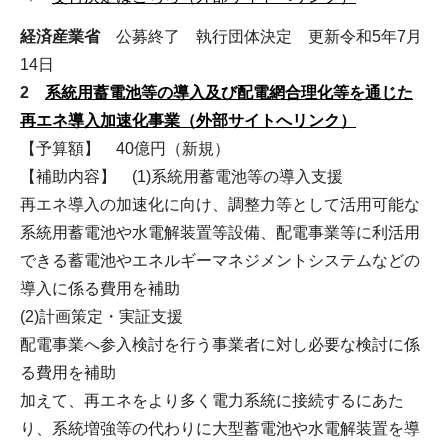
経済産業省
公募終了 執行団体決定 更新令和5年7月
14日
2
系統用蓄電池等の導入及び配電網合理化等を通じた
再エネ導入加速化事業（外部サイトへリンク）
【予算額】 40億円（新規）
【補助内容】 (1)系統用蓄電池等の導入支援
再エネ導入の加速化に向け、調整力等として活用可能な
系統用蓄電池や水電解装置等設備、配電事業等に利活用
できる蓄電池やエネルギーマネジメントシステムなどの
導入に係る費用を補助
(2)計画策定・実証支援
配電事業へ参入検討を行う事業者に対し必要な検討に係
る費用を補助
加えて、再エネをより多く電力系統に接続するにあた
り、系統増強等の代わりに大型蓄電池や水電解装置を導