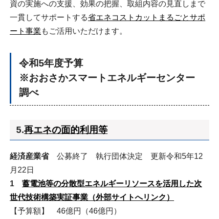
資の実施への支援、効果の把握、取組内容の見直しまで
一貫してサポートする
省エネコストカットまるごとサポ
ート事業
もご活用いただけます。
令和5年度予算
※おおさかスマートエネルギーセンター
調べ
5.
再エネの面的利用等
経済産業省
公募終了 執行団体決定 更新令和5年12
月22日
1
蓄電池等の分散型エネルギーリソースを活用した次
世代技術構築実証事業（外部サイトへリンク）
【予算額】 46億円（46億円）