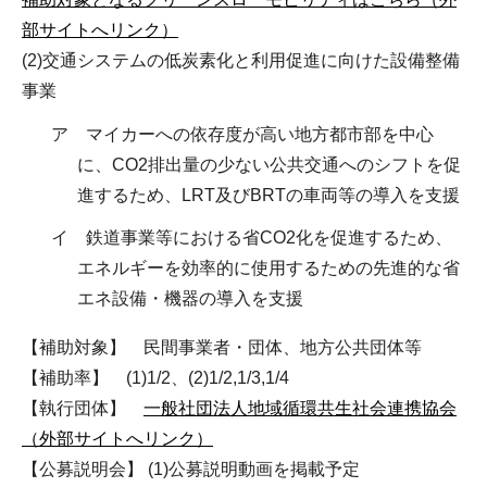
部サイトへリンク）
(2)交通システムの低炭素化と利用促進に向けた設備整備
事業
ア マイカーへの依存度が高い地方都市部を中心
に、CO2排出量の少ない公共交通へのシフトを促
進するため、LRT及びBRTの車両等の導入を支援
イ 鉄道事業等における省CO2化を促進するため、
エネルギーを効率的に使用するための先進的な省
エネ設備・機器の導入を支援
【補助対象】 民間事業者・団体、地方公共団体等
【補助率】 (1)1/2、(2)1/2,1/3,1/4
【執行団体】
一般社団法人地域循環共生社会連携協会
（外部サイトへリンク）
【公募説明会】 (1)公募説明動画を掲載予定