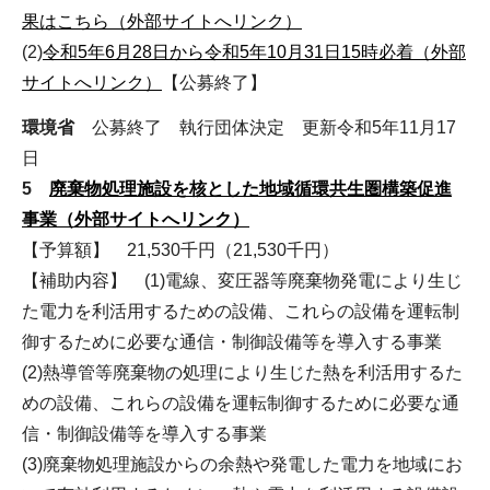
果はこちら（外部サイトへリンク）
(2)
令和5年6月28日から令和5年10月31日15時必着（外部
サイトへリンク）
【公募終了】
環境省
公募終了 執行団体決定 更新令和5年11月17
日
5
廃棄物処理施設を核とした地域循環共生圏構築促進
事業（外部サイトへリンク）
【予算額】 21,530千円（21,530千円）
【補助内容】 (1)電線、変圧器等廃棄物発電により生じ
た電力を利活用するための設備、これらの設備を運転制
御するために必要な通信・制御設備等を導入する事業
(2)熱導管等廃棄物の処理により生じた熱を利活用するた
めの設備、これらの設備を運転制御するために必要な通
信・制御設備等を導入する事業
(3)廃棄物処理施設からの余熱や発電した電力を地域にお