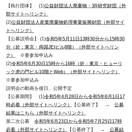
【執行団体】 (1)
公益財団法人廃棄物・3R研究財団（外
部サイトへリンク）
(2)
公益財団法人産業廃棄物処理事業振興財団（外部サイ
トへリンク）
【公募説明会】 (1)
令和5年5月11日13時30分から15時30
分（於：東京・両国JEIビル8階）（外部サイトへリン
ク）
※要参加申込み
(2)
令和5年6月30日15時から16時（於：東京・ヒューリ
ック虎の門ビル10階とWeb）（外部サイトへリンク）
※要参加申込み
説明会の動画を後日、公開予定
【公募期間】 (1)
令和5年4月28日から令和5年6月1日17
時必着（外部サイトへリンク）
【公募終了】 →
公募
結果はこちら（外部サイトへリンク）
第二次公募
令和5年6月23日から令和5年7月25日17時
必着（外部サイトへリンク）
【公募終了】 →
公募結