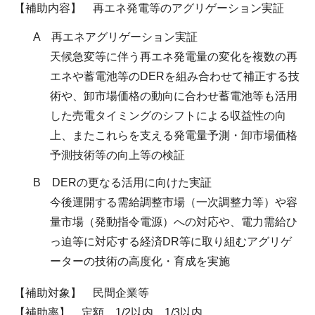
【補助内容】 再エネ発電等のアグリゲーション実証
A 再エネアグリゲーション実証
天候急変等に伴う再エネ発電量の変化を複数の再
エネや蓄電池等のDERを組み合わせて補正する技
術や、卸市場価格の動向に合わせ蓄電池等も活用
した売電タイミングのシフトによる収益性の向
上、またこれらを支える発電量予測・卸市場価格
予測技術等の向上等の検証
B DERの更なる活用に向けた実証
今後運開する需給調整市場（一次調整力等）や容
量市場（発動指令電源）への対応や、電力需給ひ
っ迫等に対応する経済DR等に取り組むアグリゲ
ーターの技術の高度化・育成を実施
【補助対象】 民間企業等
【補助率】 定額、1/2以内、1/3以内