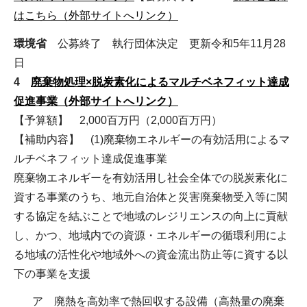
はこちら（外部サイトへリンク）
環境省
公募終了 執行団体決定 更新令和5年11月28
日
4
廃棄物処理×脱炭素化によるマルチベネフィット達成
促進事業（外部サイトへリンク）
【予算額】 2,000百万円（2,000百万円）
【補助内容】 (1)廃棄物エネルギーの有効活用によるマ
ルチベネフィット達成促進事業
廃棄物エネルギーを有効活用し社会全体での脱炭素化に
資する事業のうち、地元自治体と災害廃棄物受入等に関
する協定を結ぶことで地域のレジリエンスの向上に貢献
し、かつ、地域内での資源・エネルギーの循環利用によ
る地域の活性化や地域外への資金流出防止等に資する以
下の事業を支援
ア 廃熱を高効率で熱回収する設備（高熱量の廃棄