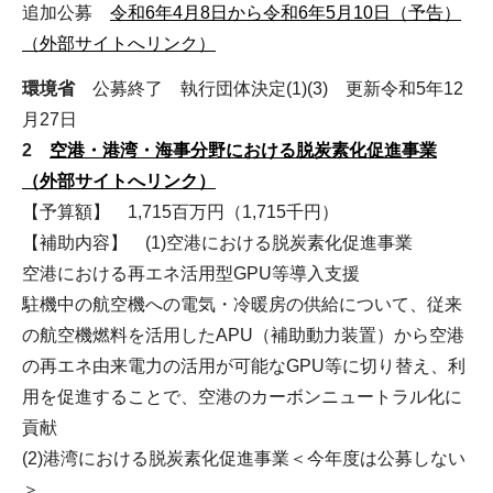
追加公募
令和6年4月8日から令和6年5月10日（予告）
（外部サイトへリンク）
環境省
公募終了 執行団体決定(1)(3) 更新令和5年12
月27日
2
空港・港湾・海事分野における脱炭素化促進事業
（外部サイトへリンク）
【予算額】 1,715百万円（1,715千円）
【補助内容】 (1)空港における脱炭素化促進事業
空港における再エネ活用型GPU等導入支援
駐機中の航空機への電気・冷暖房の供給について、従来
の航空機燃料を活用したAPU（補助動力装置）から空港
の再エネ由来電力の活用が可能なGPU等に切り替え、利
用を促進することで、空港のカーボンニュートラル化に
貢献
(2)港湾における脱炭素化促進事業＜今年度は公募しない
＞