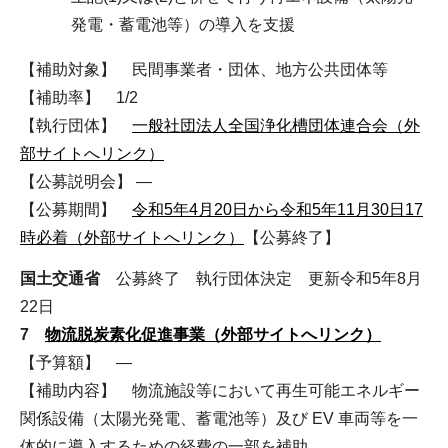
発電・蓄電池等）の導入を支援
【補助対象】 民間事業者・団体、地方公共団体等
【補助率】 1/2
【執行団体】
一般社団法人全国浄化槽団体連合会（外
部サイトへリンク）
【公募説明会】 ―
【公募期間】
令和5年4月20日から令和5年11月30日17
時必着（外部サイトへリンク）
【公募終了】
国土交通省
公募終了 執行団体決定 更新令和5年8月
22日
7
物流脱炭素化促進事業（外部サイトへリンク）
【予算額】 ―
【補助内容】 物流施設等において再生可能エネルギー
関係設備（太陽光発電、蓄電池等）及び EV 車両等を一
体的に導入するための経費の一部を補助