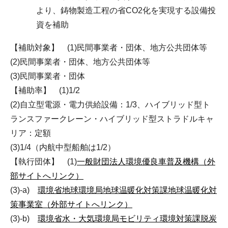
より、鋳物製造工程の省CO2化を実現する設備投
資を補助
【補助対象】 (1)民間事業者・団体、地方公共団体等
(2)民間事業者・団体、地方公共団体等
(3)民間事業者・団体
【補助率】 (1)1/2
(2)自立型電源・電力供給設備：1/3、ハイブリッド型ト
ランスファークレーン・ハイブリッド型ストラドルキャ
リア：定額
(3)1/4（内航中型船舶は1/2）
【執行団体】 (1)
一般財団法人環境優良車普及機構（外
部サイトへリンク）
(3)-a)
環境省地球環境局地球温暖化対策課地球温暖化対
策事業室（外部サイトへリンク）
(3)-b)
環境省水・大気環境局モビリティ環境対策課脱炭