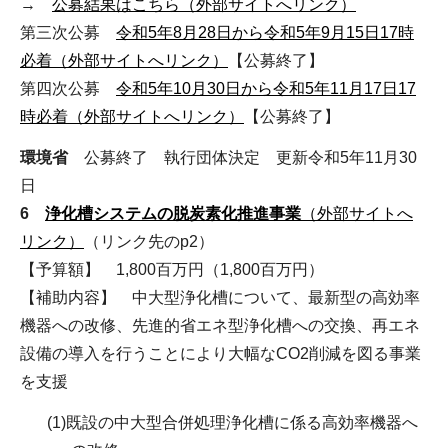
→
公募結果はこちら（外部サイトへリンク）
第三次公募
令和5年8月28日から令和5年9月15日17時
必着（外部サイトへリンク）
【公募終了】
第四次公募
令和5年10月30日から令和5年11月17日17
時必着（外部サイトへリンク）
【公募終了】
環境省
公募終了 執行団体決定 更新令和5年11月30
日
6
浄化槽システムの脱炭素化推進事業
（外部サイトへ
リンク）
（リンク先のp2）
【予算額】 1,800百万円（1,800百万円）
【補助内容】 中大型浄化槽について、最新型の高効率
機器への改修、先進的省エネ型浄化槽への交換、再エネ
設備の導入を行うことにより大幅なCO2削減を図る事業
を支援
(1)既設の中大型合併処理浄化槽に係る高効率機器へ