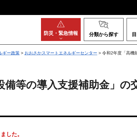
阪府
防災・
緊急情報
分類から探す
目
ルギー政策
>
おおさかスマートエネルギーセンター
> 令和2年度「高
設備等の導入支援補助金」の
しました。