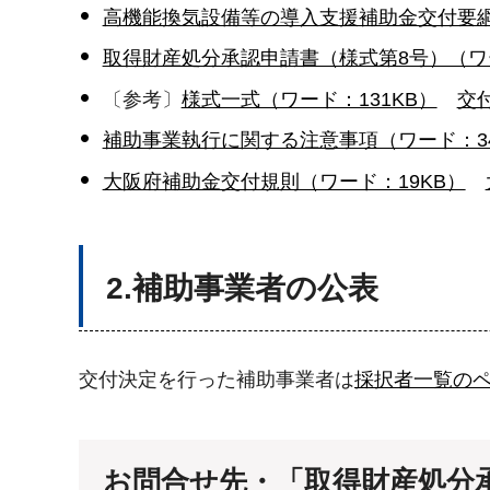
高機能換気設備等の導入支援補助金交付要綱（
取得財産処分承認申請書（様式第8号）（ワー
〔参考〕
様式一式（ワード：131KB）
交付
補助事業執行に関する注意事項（ワード：34
大阪府補助金交付規則（ワード：19KB）
2.補助事業者の公表
交付決定を行った補助事業者は
採択者一覧のペー
お問合せ先・「取得財産処分