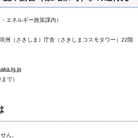
素・エネルギー政策課内）
府咲洲（さきしま）庁舎（さきしまコスモタワー）22階
aka.lg.jp
時まで）
は
ません。