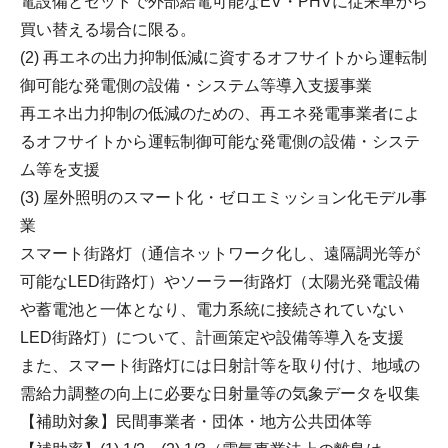
電設備とセットで外部給電可能なEV・PHVに従来車から
買い替える場合に限る。
(2) 再エネの出力抑制低減に資するオフサイトから運転制
御可能な発電側の設備・システム等導入支援事業
再エネ出力抑制の低減のための、再エネ発電事業者によ
るオフサイトから運転制御可能な発電側の設備・システ
ム等を支援
(3) 屋外照明のスマート化・ゼロエミッション化モデル事
業
スマート街路灯（通信ネットワーク化し、遠隔調光等が
可能なLED街路灯）やソーラー街路灯（太陽光発電設備
や蓄電池と一体となり、電力系統に接続されていない
LED街路灯）について、計画策定や設備等導入を支援
また、スマート街路灯には日射計等を取り付け、地域の
需給力調整の向上に必要な日射量等の気象データを収集
【補助対象】民間事業者・団体・地方公共団体等