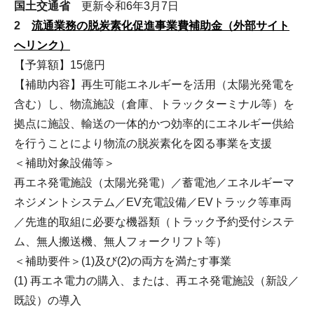
国土交通省
更新令和6年3月7日
2
流通業務の脱炭素化促進事業費補助金（外部サイト
へリンク）
【予算額】15億円
【補助内容】再生可能エネルギーを活用（太陽光発電を
含む）し、物流施設（倉庫、トラックターミナル等）を
拠点に施設、輸送の一体的かつ効率的にエネルギー供給
を行うことにより物流の脱炭素化を図る事業を支援
＜補助対象設備等＞
再エネ発電施設（太陽光発電）／蓄電池／エネルギーマ
ネジメントシステム／EV充電設備／EVトラック等車両
／先進的取組に必要な機器類（トラック予約受付システ
ム、無人搬送機、無人フォークリフト等）
＜補助要件＞(1)及び(2)の両方を満たす事業
(1) 再エネ電力の購入、または、再エネ発電施設（新設／
既設）の導入