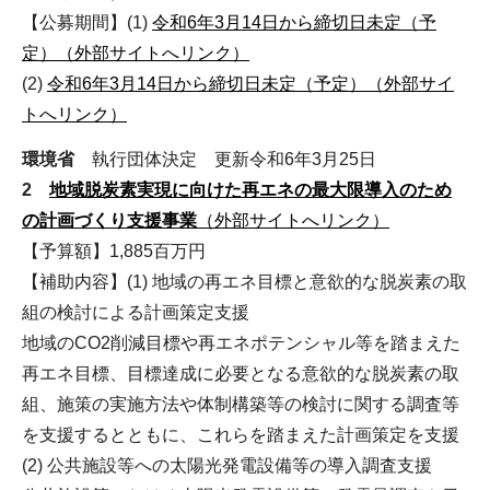
【公募期間】(1)
令和6年3月14日から締切日未定（予
定）（外部サイトへリンク）
(2)
令和6年3月14日から締切日未定（予定）（外部サイ
トへリンク）
環境省
執行団体決定 更新令和6年3月25日
2
地域脱炭素実現に向けた再エネの最大限導入のため
の計画づくり支援事業
（外部サイトへリンク）
【予算額】1,885百万円
【補助内容】(1) 地域の再エネ目標と意欲的な脱炭素の取
組の検討による計画策定支援
地域のCO2削減目標や再エネポテンシャル等を踏まえた
再エネ目標、目標達成に必要となる意欲的な脱炭素の取
組、施策の実施方法や体制構築等の検討に関する調査等
を支援するとともに、これらを踏まえた計画策定を支援
(2) 公共施設等への太陽光発電設備等の導入調査支援