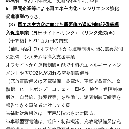
環境省
執行団体決定 更新令和6年3月22日
6 民間企業等による再エネ主力化・レジリエンス強化
促進事業のうち、
（3）
再エネ主力化に向けた需要側の運転制御設備等導
入促進事業
（外部サイトへリンク）
（リンク先のp5）
【予算額】8,211百万円の内数
【補助内容】(1) オフサイトから運転制御可能な需要家側
の設備・システム等導入支援事業
オフサイトから運転制御可能で平時のエネルギーマネジ
メントや省CO2化が図れる需要側設備等
（充放電設備又は充電設備、蓄電池、車載型蓄電池、蓄
熱槽、ヒートポンプ、コジェネ、EMS、通信・遠隔制御
機器、自営線、熱導管等）を整備し、遠隔制御実績等を
報告できる事業者に対して支援
※補助対象機器は、実用段階のものに限る。
※車載型蓄電池は、通信・制御機器、充放電設備又は充