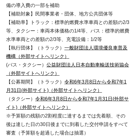
備の導入費の一部を補助
【補助対象】民間事業者・団体、地方公共団体等
【補助率】トラック：標準的燃費水準車両との差額の2/3
等、タクシー：車両本体価格の1/4等、バス：標準的燃費
水準車両との差額の2/3等、充電設備：1/2等
【執行団体】（トラック）
一般財団法人環境優良車普及
機構（外部サイトへリンク）
(バス・タクシー）
公益財団法人日本自動車輸送技術協会
（外部サイトへリンク）
【公募期間】（トラック）
令和6年3月8日から令和7年1
月31日(外部サイト)（外部サイトへリンク）
（タクシー）
令和6年3月8日から令和7年1月31日(外部サ
イト)（外部サイトへリンク）
※予算額の残額の2割程度に達するまでは先着順、その
後は達した日の30日後までに到着した交付申請をすべて
審査（予算額を超過した場合は抽選）