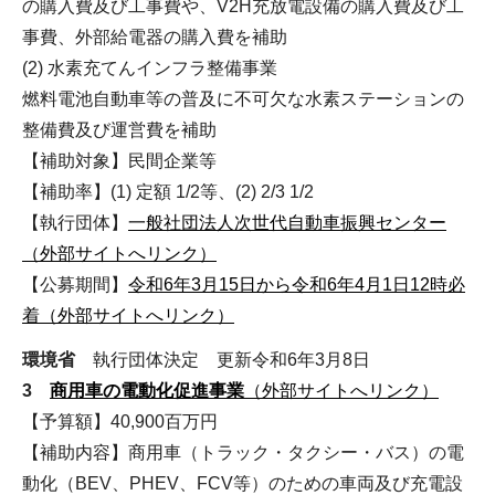
の購入費及び工事費や、V2H充放電設備の購入費及び工
事費、外部給電器の購入費を補助
(2) 水素充てんインフラ整備事業
燃料電池自動車等の普及に不可欠な水素ステーションの
整備費及び運営費を補助
【補助対象】民間企業等
【補助率】(1) 定額 1/2等、(2) 2/3 1/2
【執行団体】
一般社団法人次世代自動車振興センター
（外部サイトへリンク）
【公募期間】
令和6年3月15日から令和6年4月1日12時必
着（外部サイトへリンク）
環境省
執行団体決定 更新令和6年3月8日
3
商用車の電動化促進事業
（外部サイトへリンク）
【予算額】40,900百万円
【補助内容】商用車（トラック・タクシー・バス）の電
動化（BEV、PHEV、FCV等）のための車両及び充電設