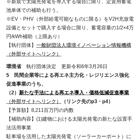
※新規で太陽光発電を導入する場合に限り、定置用蓄電
池単体での補助も行う。
※EV・PHV（外部給電可能なものに限る）をV2H充放電
設備とセットで購入する場合に限り、蓄電容量の1/2×4万
円/kWh補助（上限あり）
【執行団体】
一般財団法人環境イノベーション情報機構
（外部サイトへリンク）
環境省
執行団体決定 更新令和6年3月26日
5 民間企業等による再エネ主力化・レジリエンス強化
促進事業のうち、
（2）
新たな手法による再エネ導入・価格低減促進事業
（外部サイトへリンク）
（リンク先のp3・p4）
【予算額】8,211百万円の内数
【補助内容】(1)建物における太陽光発電の新たな設置手
法活用事業
駐車場を活用した太陽光発電（ソーラーカーポート）に