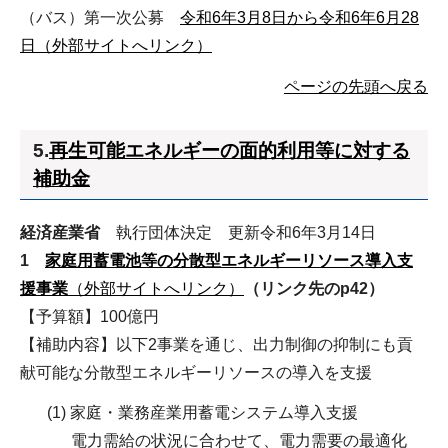
（バス）第一次公募
令和6年3月8日から令和6年6月28
日（外部サイトへリンク）
ページの先頭へ戻る
5.
再生可能エネルギーの面的利用等に対する
補助金
経済産業省
執行団体決定 更新令和6年3月14日
1
家庭用蓄電池等の分散型エネルギーリソース導入支
援事業
（外部サイトへリンク）
（リンク先のp42）
【予算額】100億円
【補助内容】以下2事業を通じ、出力制御の抑制にも貢
献可能な分散型エネルギーリソースの導入を支援
(1) 家庭・業務産業用蓄電システム導入支援
電力需給の状況に合わせて、電力需要の最適化