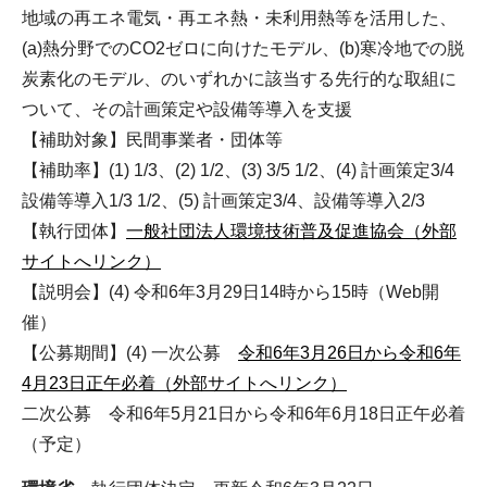
地域の再エネ電気・再エネ熱・未利用熱等を活用した、
(a)熱分野でのCO2ゼロに向けたモデル、(b)寒冷地での脱
炭素化のモデル、のいずれかに該当する先行的な取組に
ついて、その計画策定や設備等導入を支援
【補助対象】民間事業者・団体等
【補助率】(1) 1/3、(2) 1/2、(3) 3/5 1/2、(4) 計画策定3/4
設備等導入1/3 1/2、(5) 計画策定3/4、設備等導入2/3
【執行団体】
一般社団法人環境技術普及促進協会（外部
サイトへリンク）
【説明会】(4) 令和6年3月29日14時から15時（Web開
催）
【公募期間】(4) 一次公募
令和6年3月26日から令和6年
4月23日正午必着（外部サイトへリンク）
二次公募 令和6年5月21日から令和6年6月18日正午必着
（予定）