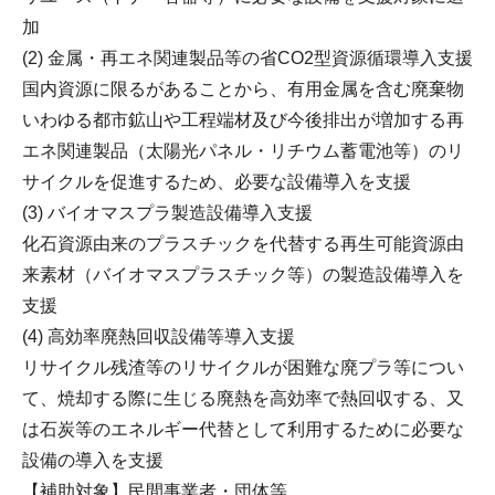
加
(2) 金属・再エネ関連製品等の省CO2型資源循環導入支援
国内資源に限るがあることから、有用金属を含む廃棄物
いわゆる都市鉱山や工程端材及び今後排出が増加する再
エネ関連製品（太陽光パネル・リチウム蓄電池等）のリ
サイクルを促進するため、必要な設備導入を支援
(3) バイオマスプラ製造設備導入支援
化石資源由来のプラスチックを代替する再生可能資源由
来素材（バイオマスプラスチック等）の製造設備導入を
支援
(4) 高効率廃熱回収設備等導入支援
リサイクル残渣等のリサイクルが困難な廃プラ等につい
て、焼却する際に生じる廃熱を高効率で熱回収する、又
は石炭等のエネルギー代替として利用するために必要な
設備の導入を支援
【補助対象】民間事業者・団体等