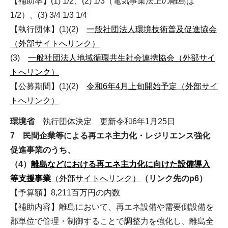
【補助率】(1) 1/2、(2) 1/3（電気事業法上の離島は
1/2）、(3) 3/4 1/3 1/4
【執行団体】(1)(2)
一般社団法人環境技術普及促進協会
（外部サイトへリンク）
(3)
一般社団法人地域循環共生社会連携協会（外部サイ
トへリンク）
【公募期間】(1)(2)
令和6年4月上旬開始予定（外部サイ
トへリンク）
環境省
執行団体決定 更新令和6年1月25日
7 民間企業等による再エネ主力化・レジリエンス強化
促進事業のうち、
（4）
離島などにおける再エネ主力化に向けた設備導入
等支援事業
（外部サイトへリンク）
（リンク先のp6）
【予算額】8,211百万円の内数
【補助内容】離島において、再エネ設備や需要側設備を
郡単位で管理・制御することで調整力を強化し、離島全