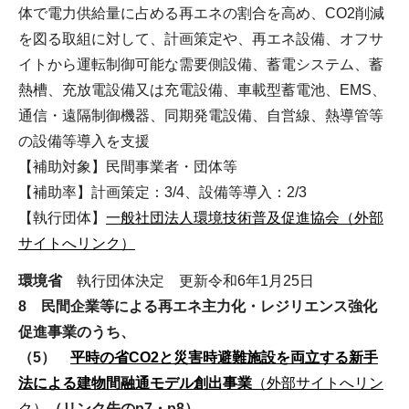
体で電力供給量に占める再エネの割合を高め、CO2削減
を図る取組に対して、計画策定や、再エネ設備、オフサ
イトから運転制御可能な需要側設備、蓄電システム、蓄
熱槽、充放電設備又は充電設備、車載型蓄電池、EMS、
通信・遠隔制御機器、同期発電設備、自営線、熱導管等
の設備等導入を支援
【補助対象】民間事業者・団体等
【補助率】計画策定：3/4、設備等導入：2/3
【執行団体】
一般社団法人環境技術普及促進協会（外部
サイトへリンク）
環境省
執行団体決定 更新令和6年1月25日
8 民間企業等による再エネ主力化・レジリエンス強化
促進事業のうち、
（5）
平時の省CO2と災害時避難施設を両立する新手
法による建物間融通モデル創出事業
（外部サイトへリン
ク）
（リンク先のp7・p8）