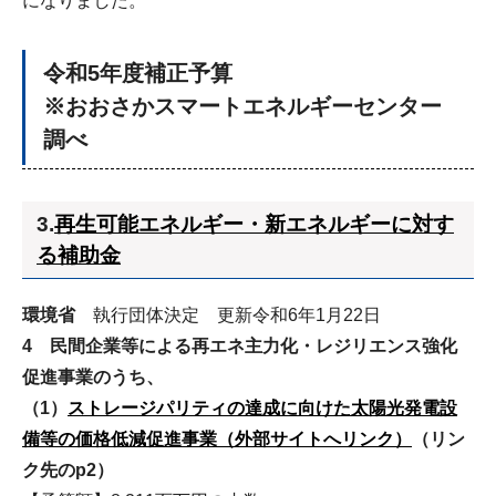
になりました。
令和5年度補正予算
※おおさかスマートエネルギーセンター
調べ
3.
再生可能エネルギー・新エネルギーに対す
る補助金
環境省
執行団体決定 更新令和6年1月22日
4 民間企業等による再エネ主力化・レジリエンス強化
促進事業のうち、
（1）
ストレージパリティの達成に向けた太陽光発電設
備等の価格低減促進事業（外部サイトへリンク）
（リン
ク先のp2）