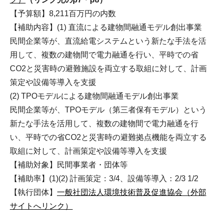
【予算額】8,211百万円の内数
【補助内容】(1) 直流による建物間融通モデル創出事業
民間企業等が、直流給電システムという新たな手法を活
用して、複数の建物間で電力融通を行い、平時での省
CO2と災害時の避難施設を両立する取組に対して、計画
策定や設備等導入を支援
(2) TPOモデルによる建物間融通モデル創出事業
民間企業等が、TPOモデル（第三者保有モデル）という
新たな手法を活用して、複数の建物間で電力融通を行
い、平時での省CO2と災害時の避難拠点機能を両立する
取組に対して、計画策定や設備等導入を支援
【補助対象】民間事業者・団体等
【補助率】(1)(2) 計画策定：3/4、設備等導入：2/3 1/2
【執行団体】
一般社団法人環境技術普及促進協会（外部
サイトへリンク）