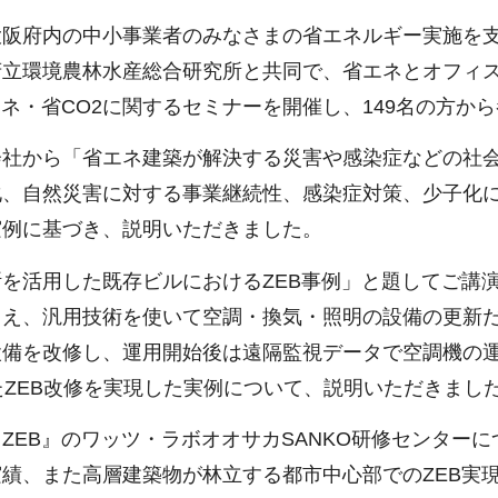
阪府内の中小事業者のみなさまの省エネルギー実施を支援
府立環境農林水産総合研究所と共同で、省エネとオフィ
ネ・省CO2に関するセミナーを開催し、149名の方か
社から「省エネ建築が解決する災害や感染症などの社会
化、自然災害に対する事業継続性、感染症対策、少子化
実例に基づき、説明いただきました。
を活用した既存ビルにおけるZEB事例」と題してご講
え、汎用技術を使いて空調・換気・照明の設備の更新だ
設備を改修し、運用開始後は遠隔監視データで空調機の
たZEB改修を実現した実例について、説明いただきまし
EB』のワッツ・ラボオオサカSANKO研修センターに
績、また高層建築物が林立する都市中心部でのZEB実