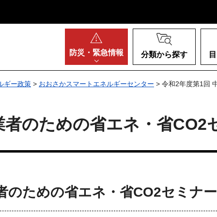
阪府
防災・
緊急情報
分類から探す
目
ルギー政策
>
おおさかスマートエネルギーセンター
> 令和2年度第1回
事業者のための省エネ・省CO2
業者のための省エネ・省CO2セミナ