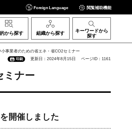
Foreign
Language
閲覧補助
機能
キーワードから
的から探す
組織から探す
探す
 中小事業者のための省エネ・省CO2セミナー
更新日：2024年8月15日
ページID：1161
印刷
セミナー
ーを開催しました