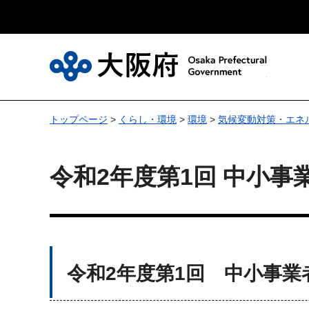
大
トップページ
>
くらし・環境
>
環境
>
気候変動対策・エネ
令和2年度第1回 中小
令和2年度第1回 中小事