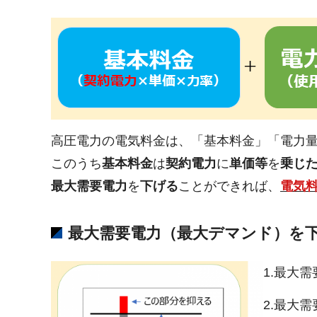
高圧電力の電気料金は、「基本料金」「電力
このうち
基本料金
は
契約電力
に
単価等
を
乗じ
最大需要電力
を
下げる
ことができれば、
電気
最大需要電力（最大デマンド）を
1.最大
2.最大