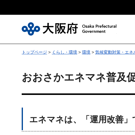
大
トップページ
>
くらし・環境
>
環境
>
気候変動対策・エネ
おおさかエネマネ普及
エネマネは、「運用改善」