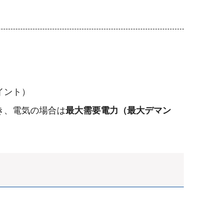
イント）
き、電気の場合は
最大需要電力（最大デマン