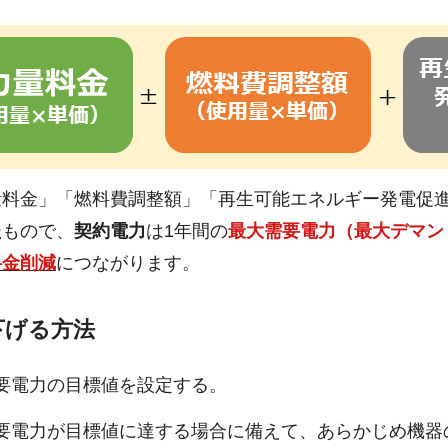
量料金」「燃料費調整額」「再生可能エネルギー発電促
た
もので、
契約電力
は1年間の
最大需要電力（最大デマン
料金削減
につながります。
下げる方法
需要電力の目標値を設定する。
需要電力が目標値に達する場合に備えて、あらかじめ機