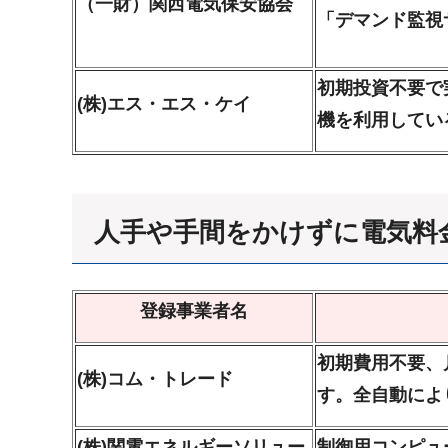
（一財）関西電気保安協会
「デマンド監視
初期投資不要で
(株)エス・エス・ケイ
機を利用してい
人手や手間をかけずに電気料
登録事業者名
初期費用不要、
(株)コム・トレード
す。全自動によ
(株)関電エネルギーソリュー
制御用コンピュ