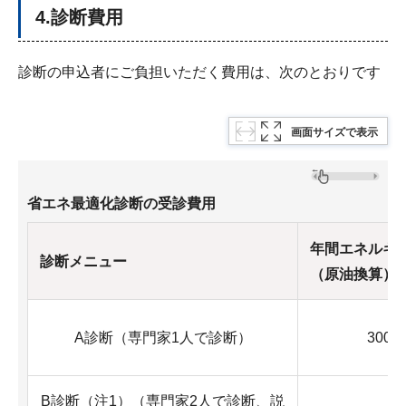
4.診断費用
診断の申込者にご負担いただく費用は、次のとおりです
画面サイズで表示
省エネ最適化診断の受診費用
年間エネルギ
診断メニュー
（原油換算）
A診断（専門家1人で診断）
300k
B診断（注1）（専門家2人で診断、説