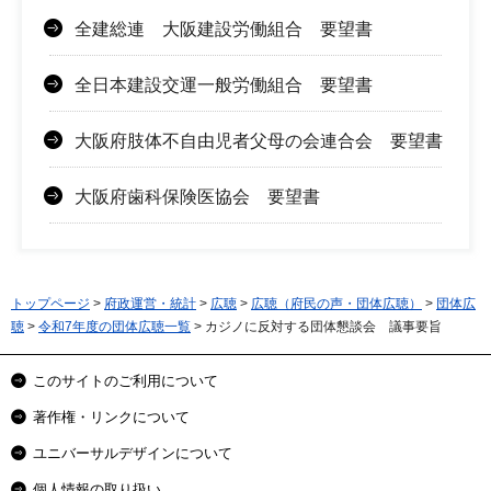
全建総連 大阪建設労働組合 要望書
全日本建設交運一般労働組合 要望書
大阪府肢体不自由児者父母の会連合会 要望書
大阪府歯科保険医協会 要望書
トップページ
>
府政運営・統計
>
広聴
>
広聴（府民の声・団体広聴）
>
団体広
聴
>
令和7年度の団体広聴一覧
> カジノに反対する団体懇談会 議事要旨
このサイトのご利用について
著作権・リンクについて
ユニバーサルデザインについて
個人情報の取り扱い