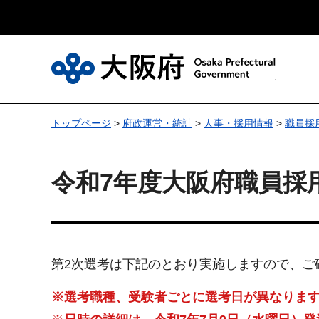
大
トップページ
>
府政運営・統計
>
人事・採用情報
>
職員採
令和7年度大阪府職員採
第2次選考は下記のとおり実施しますので、ご
※選考職種、受験者ごとに選考日が異なりま