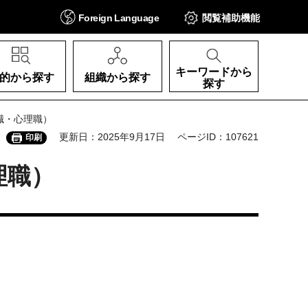
Foreign
Language
閲覧補助
機能
キーワードから
的から探す
組織から探す
探す
職・心理職）
更新日：2025年9月17日
ページID：107621
印刷
理職）