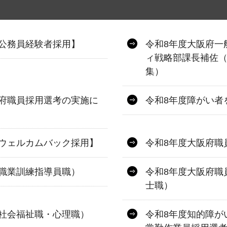
公務員経験者採用】
令和8年度大阪府一
ィ戦略部課長補佐（
集）
府職員採用選考の実施に
令和8年度障がい者
ウェルカムバック採用】
令和8年度大阪府職
職業訓練指導員職）
令和8年度大阪府職
士職）
社会福祉職・心理職）
令和8年度知的障が