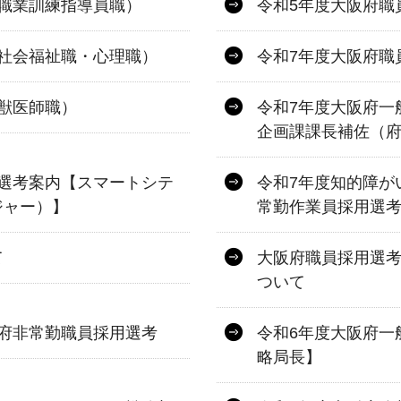
職業訓練指導員職）
令和5年度大阪府職
社会福祉職・心理職）
令和7年度大阪府職
獣医師職）
令和7年度大阪府一
企画課課長補佐（府
選考案内【スマートシテ
令和7年度知的障が
ジャー）】
常勤作業員採用選
て
大阪府職員採用選
ついて
府非常勤職員採用選考
令和6年度大阪府一
略局長】