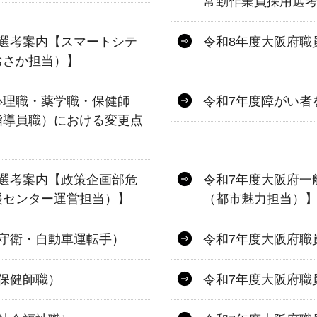
常勤作業員採用選
選考案内【スマートシテ
令和8年度大阪府職
おさか担当）】
心理職・薬学職・保健師
令和7年度障がい者
指導員職）における変更点
選考案内【政策企画部危
令和7年度大阪府一
援センター運営担当）】
（都市魅力担当）
守衛・自動車運転手）
令和7年度大阪府職
保健師職）
令和7年度大阪府職