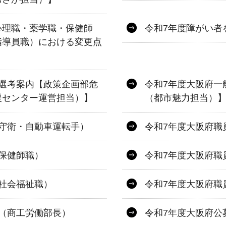
心理職・薬学職・保健師
令和7年度障がい者
指導員職）における変更点
選考案内【政策企画部危
令和7年度大阪府一
援センター運営担当）】
（都市魅力担当）
守衛・自動車運転手）
令和7年度大阪府職
保健師職）
令和7年度大阪府職
社会福祉職）
令和7年度大阪府職
（商工労働部長）
令和7年度大阪府公