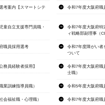
選考案内【スマートシテ
令和7年度大阪府職
児童自立支援専門員職・
令和7年度大阪府特
ィ戦略部副理事（C
府職員採用選考
令和7年度障がい者
ついて
公務員経験者採用】
令和7年度大阪府職
士職）
職業訓練指導員職）
令和5年度大阪府職
社会福祉職・心理職）
令和7年度大阪府職