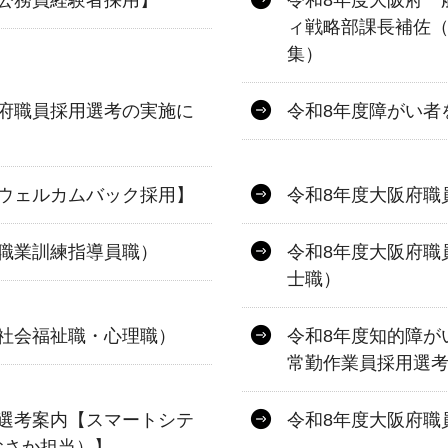
ィ戦略部課長補佐（
集）
府職員採用選考の実施に
令和8年度障がい者
ウェルカムバック採用】
令和8年度大阪府職
職業訓練指導員職）
令和8年度大阪府職
士職）
社会福祉職・心理職）
令和8年度知的障が
常勤作業員採用選
選考案内【スマートシテ
令和8年度大阪府職
おさか担当）】