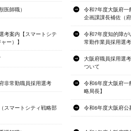
獣医師職）
令和7年度大阪府一
企画課課長補佐（府
選考案内【スマートシテ
令和7年度知的障が
ジャー）】
常勤作業員採用選
て
大阪府職員採用選
ついて
府非常勤職員採用選考
令和6年度大阪府一
略局長】
（スマートシティ戦略部
令和6年度大阪府公