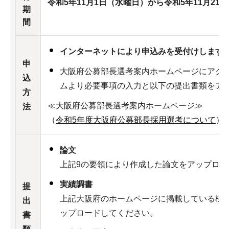
令和5年11月1日（水曜日）から令和5年11月21
期
間
インターネットにより申込みを受付けします
申
大阪府公募部長選考案内ホームページにアク
込
ムより必要事項の入力と以下の提出書類をア
方
≪大阪府公募部長選考案内ホームページ≫
法
（
令和5年度大阪府公募部長採用選考について
）
論文
上記9の要領により作成した論文をアップロー
実績調書
提
上記大阪府のホームページに掲載している様
出
ップロードしてください。
書