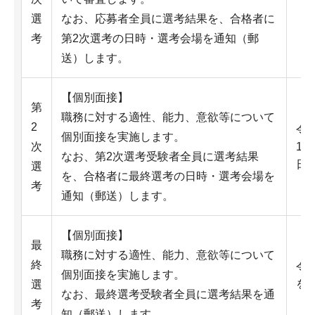
選
なお、応募者全員に選考結果を、合格者に
考
第2次選考の日時・選考会場を通知（郵
送）します。
【個別面接】
第
職務に対する適性、能力、意欲等について
2
令
個別面接を実施します。
次
1
なお、第2次選考受験者全員に選考結果
日
選
を、合格者に最終選考の日時・選考会場を
考
通知（郵送）します。
【個別面接】
最
職務に対する適性、能力、意欲等について
終
令
個別面接を実施します。
を
選
なお、最終選考受験者全員に選考結果を通
考
知（郵送）します。