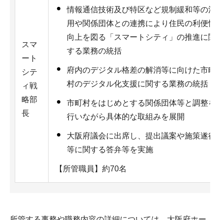
情報通信技術及び特区など規制緩和等の活
用や関係団体との連携により住民の利便性
向上を図る「スマートシティ」の推進に関
スマ
する業務の統括
ート
府内のデジタル格差の解消等に向けた市町
シテ
村のデジタル化支援に関する業務の統括
ィ戦
略部
市町村をはじめとする関係団体等と調整を
長
行いながら具体的な取組みを展開
大阪府議会に出席し、提出議案や施策遂行
等に関する答弁等を実施
【所管職員】約70名
所管する事務や職務内容の詳細については、大阪府ホー