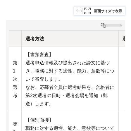
画面サイズで表示
選考方法
選
【書類審査】
第
選考申込情報及び提出された論文に基づ
1
き、職務に対する適性、能力、意欲等につ
次
いて審査します。
選
なお、応募者全員に選考結果を、合格者に
考
第2次選考の日時・選考会場を通知（郵
送）します。
【個別面接】
第
職務に対する適性、能力、意欲等について