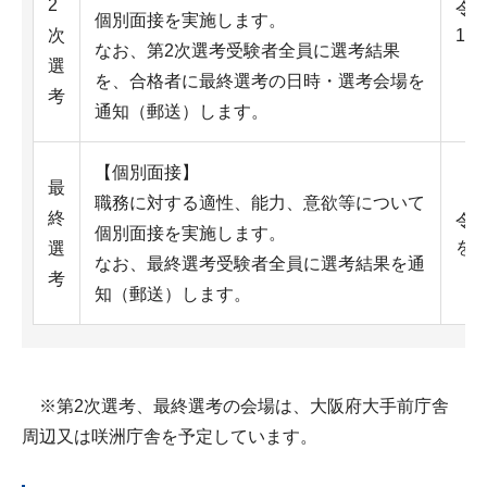
2
令和
個別面接を実施します。
次
12
なお、第2次選考受験者全員に選考結果
（
選
を、合格者に最終選考の日時・選考会場を
考
通知（郵送）します。
【個別面接】
最
職務に対する適性、能力、意欲等について
終
令和
個別面接を実施します。
を
選
なお、最終選考受験者全員に選考結果を通
考
知（郵送）します。
※第2次選考、最終選考の会場は、大阪府大手前庁舎
周辺又は咲洲庁舎を予定しています。