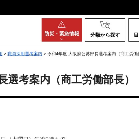
阪府
防災・
緊急情報
分類から探す
目
用
>
職員採用選考案内
> 令和4年度 大阪府公募部長選考案内（商工労働
部長選考案内（商工労働部長）