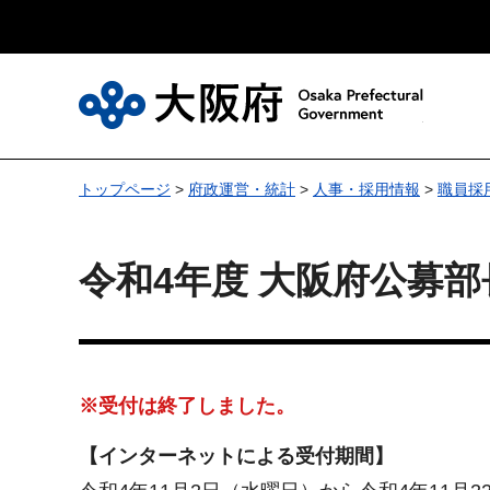
大
トップページ
>
府政運営・統計
>
人事・採用情報
>
職員採
令和4年度 大阪府公募
※受付は終了しました。
【インターネットによる受付期間】