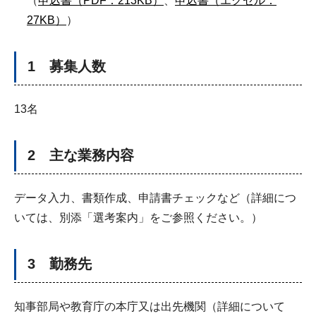
（
申込書（PDF：213KB）
、
申込書（エクセル：
27KB）
）
1 募集人数
13名
2 主な業務内容
データ入力、書類作成、申請書チェックなど（詳細につ
いては、別添「選考案内」をご参照ください。）
3 勤務先
知事部局や教育庁の本庁又は出先機関（詳細について