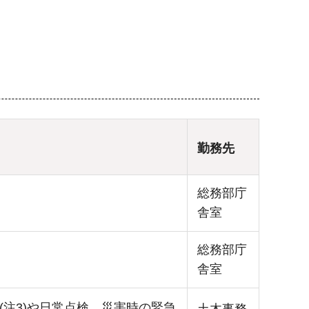
勤務先
総務部庁
舎室
総務部庁
舎室
(注3)や日常点検、災害時の緊急
土木事務