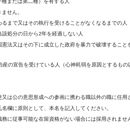
一種または第二種）を有する人
きません。
わるまで又はその執行を受けることがなくなるまでの人
当該処分の日から2年を経過しない人
国憲法又はその下に成立した政府を暴力で破壊すること
禁治産の宣告を受けている人（心神耗弱を原因とするもの
使又は公の意思形成への参画に携わる職以外の職に任用
氏名欄に原則として、本名を記入してください。
職務に従事可能な在留資格がない場合には採用されませ