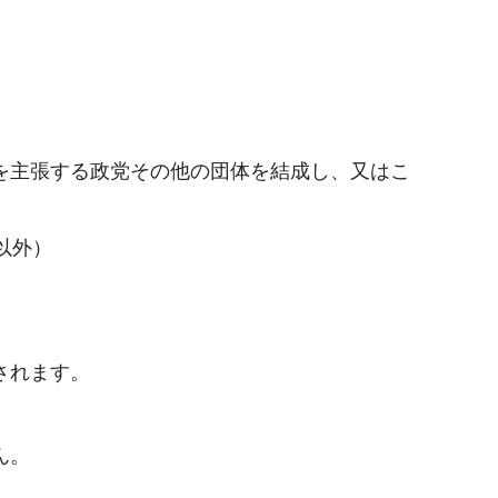
を主張する政党その他の団体を結成し、又はこ
以外）
されます。
ん。