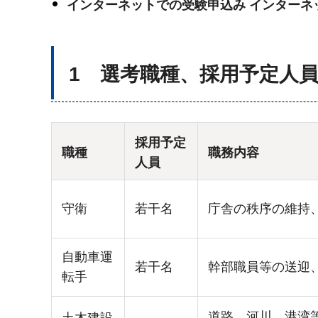
インターネットでの受験申込み インターネ
1 選考職種、採用予定人
採用予定
職種
職務内容
人員
守衛
若干名
庁舎の秩序の維持
自動車運
若干名
幹部職員等の送迎
転手
道路、河川、港湾等
土木建設