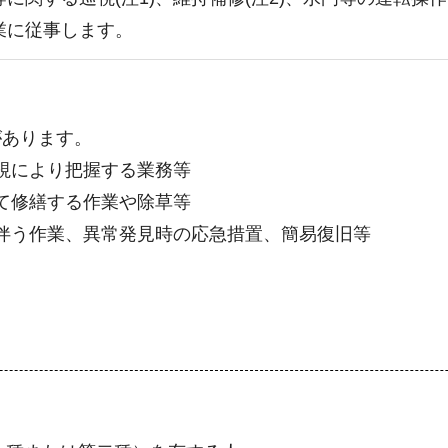
業に従事します。
があります。
目視により把握する業務等
して修繕する作業や除草等
に伴う作業、異常発見時の応急措置、簡易復旧等