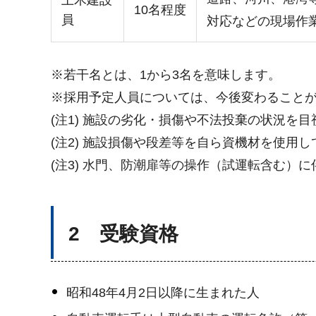
10名程度
員
対応などの現場作
※若干名とは、1から3名を意味します。
※採用予定人員については、今後変わること
(注1) 施設の劣化・損傷や不法投棄の状況を
(注2) 施設損傷や段差等を自ら資機材を使用
(注3) 水門、防潮扉等の操作（試運転含む）
2 受験資格
昭和48年4月2日以降に生まれた人