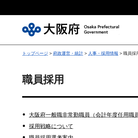
大
トップページ
>
府政運営・統計
>
人事・採用情報
> 職員採
職員採用
大阪府一般職非常勤職員（会計年度任用職
採用戦略について
職員採用選考案内