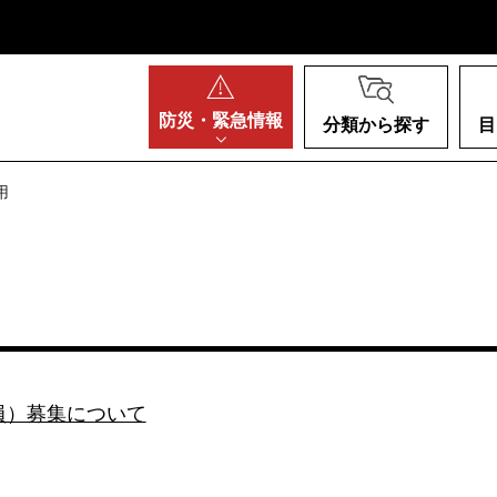
阪府
防災・
緊急情報
分類から探す
目
用
員）募集について