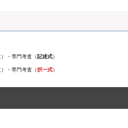
文）・専門考査（
記述式
）
文）・専門考査（
択一式
）