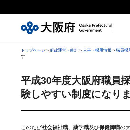
大
トップページ
>
府政運営・統計
>
人事・採用情報
>
職員採
す！
平成30年度大阪府職員
験しやすい制度になり
このたび
社会福祉職
、
薬学職
及び
保健師職
の