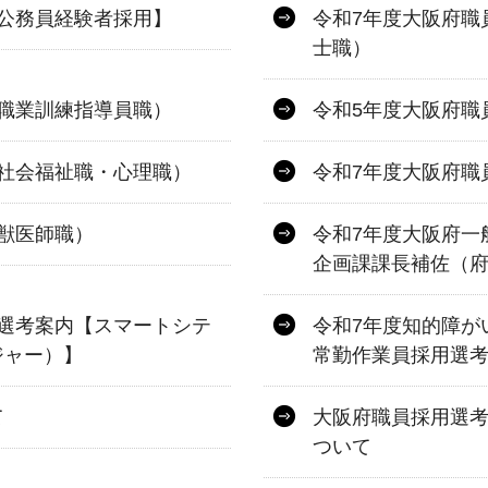
公務員経験者採用】
令和7年度大阪府職
士職）
職業訓練指導員職）
令和5年度大阪府職
社会福祉職・心理職）
令和7年度大阪府職
獣医師職）
令和7年度大阪府一
企画課課長補佐（府
選考案内【スマートシテ
令和7年度知的障が
ジャー）】
常勤作業員採用選
て
大阪府職員採用選
ついて