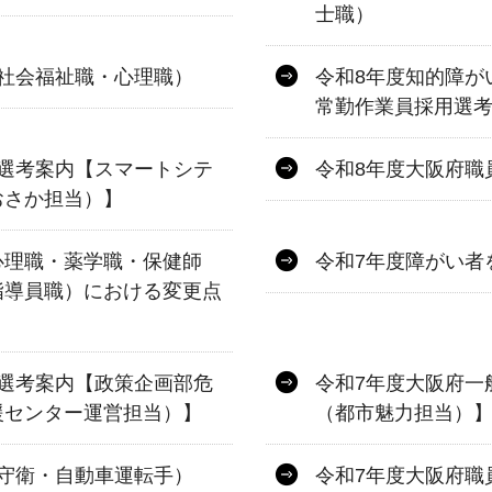
士職）
社会福祉職・心理職）
令和8年度知的障が
常勤作業員採用選
選考案内【スマートシテ
令和8年度大阪府職
おさか担当）】
心理職・薬学職・保健師
令和7年度障がい者
指導員職）における変更点
選考案内【政策企画部危
令和7年度大阪府一
援センター運営担当）】
（都市魅力担当）
守衛・自動車運転手）
令和7年度大阪府職