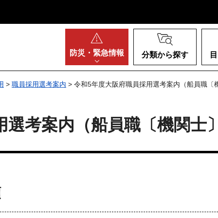
阪府
防災・
緊急情報
分類から探す
目
用
>
職員採用選考案内
> 令和5年度大阪府職員採用選考案内（船員職〔
用選考案内（船員職〔機関士
類