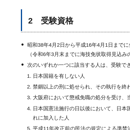
2 受験資格
昭和38年4月2日から平成16年4月1日
（令和6年3月末までに海技免状取得見込み
次のいずれか一つに該当する人は、受験で
日本国籍を有しない人
禁錮以上の刑に処せられ、その執行を終
大阪府において懲戒免職の処分を受け、
日本国憲法施行の日以後において、日本
れに加入した人
平成11年改正前の民法の規定による準