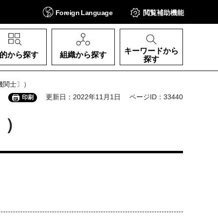
Foreign
Language
閲覧補助
機能
キーワードから
的から探す
組織から探す
探す
機関士〕）
更新日：2022年11月1日
ページID：33440
印刷
〕）