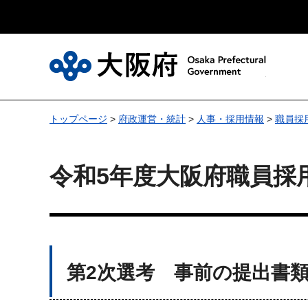
大
トップページ
>
府政運営・統計
>
人事・採用情報
>
職員採
令和5年度大阪府職員採
第2次選考 事前の提出書