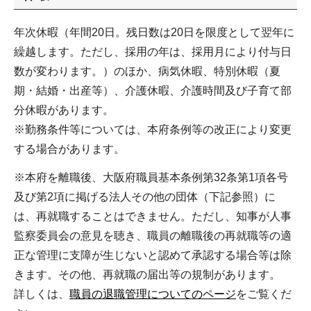
年次休暇（年間20日。残日数は20日を限度として翌年に
繰越します。ただし、採用の年は、採用月により付与日
数が変わります。）のほか、病気休暇、特別休暇（夏
期・結婚・出産等）、介護休暇、介護時間及び子育て部
分休暇があります。
※勤務条件等については、本府条例等の改正により変更
する場合があります。
※本府を離職後、大阪府職員基本条例第32条第1項各号
及び第2項に掲げる法人その他の団体（下記参照）に
は、再就職することはできません。ただし、知事が人事
監察委員会の意見を聴き、職員の離職後の再就職等の適
正な管理に支障が生じないと認めて承認する場合等は除
きます。その他、再就職の届出等の規制があります。
詳しくは、
職員の退職管理についてのページ
をご覧くだ