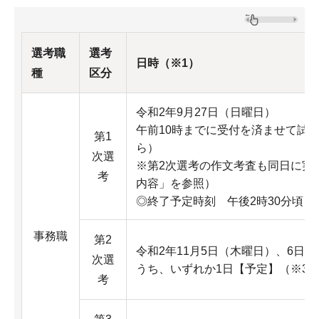
選考職
選考
日時（※1）
種
区分
令和2年9月27日（日曜日）
午前10時までに受付を済ませて試
第1
ら）
次選
※第2次選考の作文考査も同日に実
考
内容」を参照）
◎終了予定時刻 午後2時30分頃（
事務職
第2
令和2年11月5日（木曜日）、6日
次選
うち、いずれか1日【予定】（※3
考