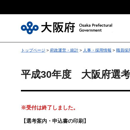
大
トップページ
>
府政運営・統計
>
人事・採用情報
>
職員採
平成30年度 大阪府選
※受付は終了しました。
【選考案内・申込書の印刷】