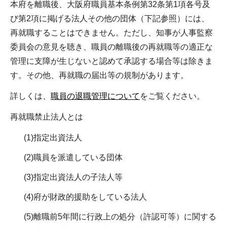
本府を離職後、大阪府職員基本条例第32条第1項各号及
び第2項に掲げる法人その他の団体（下記参照）には、
再就職することはできません。ただし、知事が人事監察
委員会の意見を聴き、職員の離職後の再就職等の適正な
管理に支障が生じないと認めて承認する場合等は除きま
す。その他、再就職の届出等の規制があります。
詳しくは、
職員の退職管理について
をご覧ください。
再就職禁止法人とは
(1)指定出資法人
(2)職員を派遣している団体
(3)指定出資法人の子法人等
(4)府が財政的援助をしている法人
(5)離職前5年間に行政上の処分（許認可等）に関する