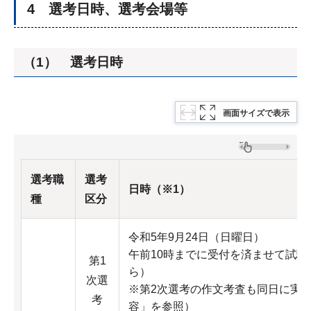
4 選考日時、選考会場等
（1） 選考日時
画面サイズで表示
選考職
選考
日時（※1）
種
区分
令和5年9月24日（日曜日）
午前10時までに受付を済ませて試験
第1
ら）
次選
※第2次選考の作文考査も同日に実施
考
容」を参照）