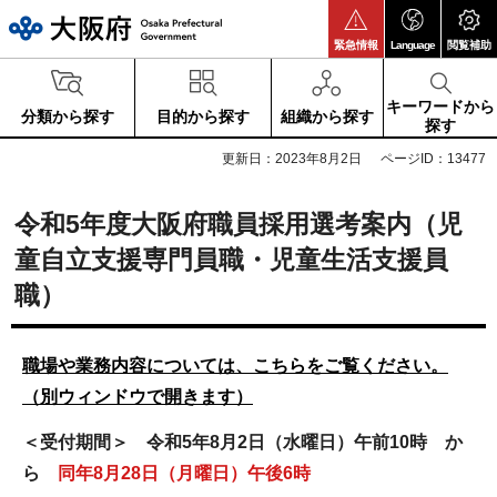
大阪府
緊急情報
Language
閲覧補助
キーワードから
分類から探す
目的から探す
組織から探す
探す
更新日：2023年8月2日
ページID：13477
令和5年度大阪府職員採用選考案内（児
童自立支援専門員職・児童生活支援員
職）
職場や業務内容については、こちらをご覧ください。
（別ウィンドウで開きます）
＜受付期間＞
令和5年8月2日（水曜日）午前10時 か
ら
同年8月28日（月曜日）午後6時