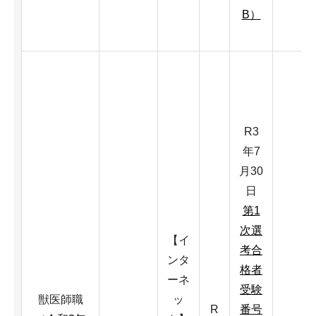
B）
R3
年7
月30
日
第1
次選
【イ
考合
ンタ
格者
ーネ
受験
獣医師職
ッ
R
番号