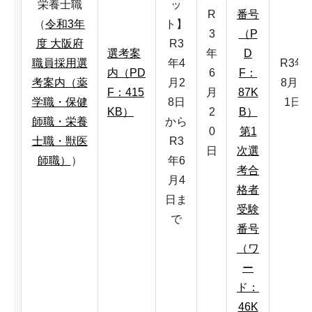
栄養士職
ッ
R
番号
（
令和3年
ト】
3
（P
度 大阪府
R3
選考案
年
D
職員採用選
年4
R3年
内（PD
6
F：
考案内（薬
月2
8月3
F：415
月
87K
学職・保健
8日
1日
KB）
2
B）
師職・栄養
から
0
第1
士職・獣医
R3
日
次選
師職）
）
年6
考合
月4
格者
日ま
受験
で
番号
（ワ
ー
ド：
46K