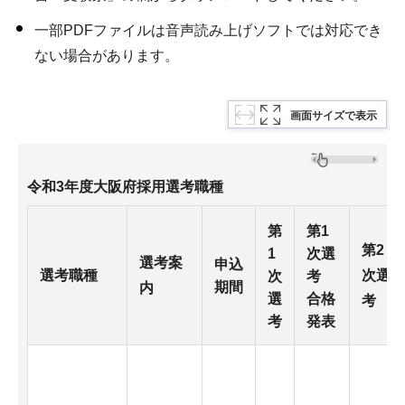
一部PDFファイルは音声読み上げソフトでは対応でき
ない場合があります。
画面サイズで表示
令和3年度大阪府採用選考職種
第
第1
第2
1
次選
選考案
申込
選考職種
次選
次
考
期間
内
選
合格
考
考
発表