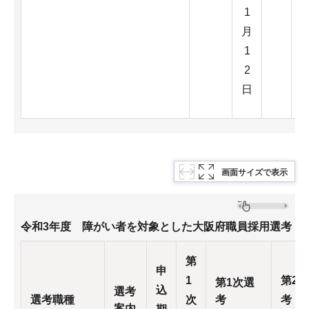
1
月
1
2
日
画面サイズで表示
令和3年度 障がい者を対象とした大阪府職員採用選考
第
申
1
第2
第1次選
込
選考
選考職種
次
考
考
案内