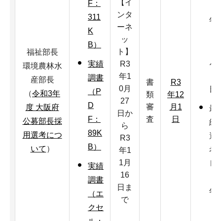
【イ
F：
3
ンタ
311
年
ーネ
K
1
ッ
B）
2
ト】
福祉部長
月
R3
実績
環境農林水
8
年1
調書
産部長
書
R3
0月
日
（P
（
令和3年
類
年12
27
D
審
月1
度 大阪府
最
日か
査
日
F：
公募部長採
終
ら
89K
用選考につ
選
R3
B）
いて
）
考
年1
1月
R
実績
16
3
調書
日ま
年
（エ
で
1
クセ
2