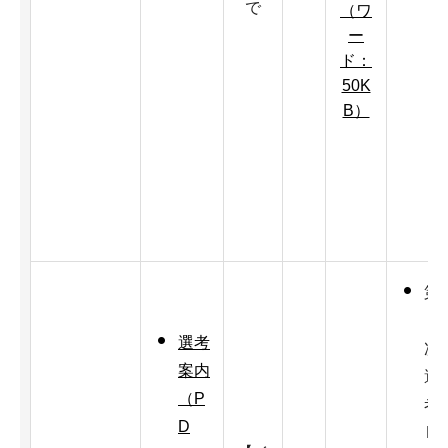
で
（ワ
ー
ド：
50K
B）
第
2
選考
次
案内
選
（P
考
D
R