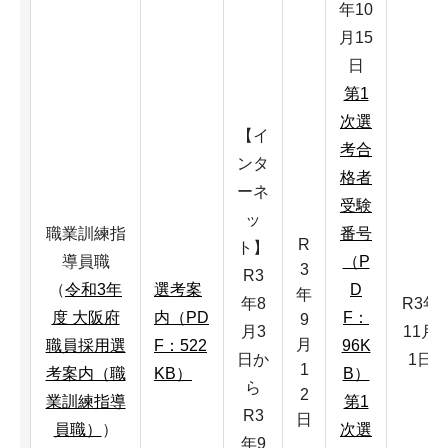
年10
月15
日
第1
次選
【イ
考合
ンタ
格者
ーネ
受験
ッ
職業訓練指
番号
R
ト】
導員職
（P
3
R3
（
令和3年
選考案
D
年
年8
R3年
度 大阪府
内（PD
F：
9
月3
11月
月
職員採用選
F：522
96K
日か
1日
1
考案内（職
KB）
B）
ら
2
業訓練指導
第1
R3
日
員職）
）
次選
年9