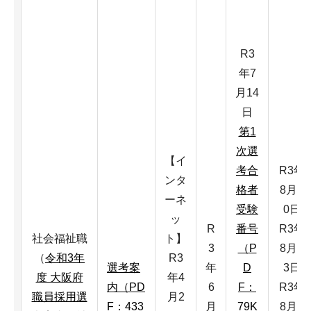
R3
年7
月14
日
第1
次選
【イ
考合
R3年
ンタ
格者
8月2
ーネ
受験
0日
ッ
R
番号
R3年
社会福祉職
ト】
3
（P
8月2
（
令和3年
R3
選考案
年
D
3日
度 大阪府
年4
内（PD
6
F：
R3年
職員採用選
月2
F：433
月
79K
8月2