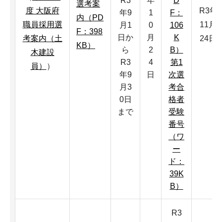
R3
年
D
選考案
度 大阪府
R3年
年9
1
F：
内（PD
職員採用選
11月
月1
0
106
F：398
日か
月
K
考案内（土
24日
KB）
ら
2
B）
木建設
R3
4
第1
員）
）
年9
日
次選
月3
考合
0日
格者
まで
受験
番号
（ワ
ー
ド：
39K
B）
R3