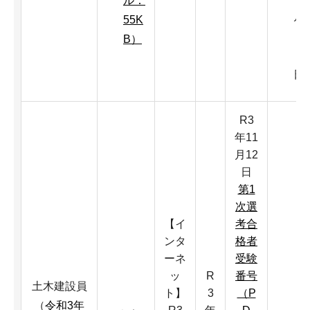
ル：
月
55K
2
B）
4
日
R3
年11
月12
日
第1
次選
【イ
考合
ンタ
格者
ーネ
受験
ッ
R
番号
土木建設員
ト】
3
（P
（
令和3年