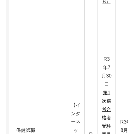
B）
R3
年7
月30
日
第1
次選
【イ
考合
ンタ
格者
ーネ
R3年
受験
保健師職
ッ
8月1