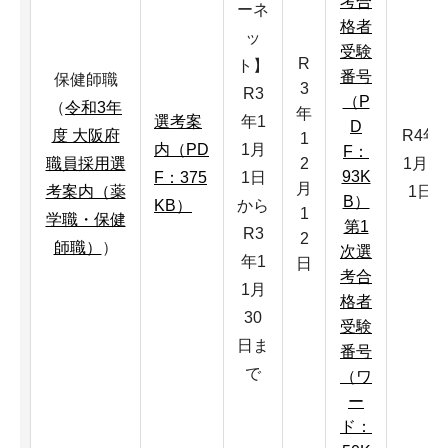
考合
ーネ
格者
ッ
受験
R
ト】
番号
保健師職
3
R3
（P
（
令和3年
年
選考案
年1
D
度 大阪府
R4年
1
内（PD
1月
F：
職員採用選
2
1月3
93K
F：375
1日
月
考案内（薬
1日
B）
KB）
から
1
学職・保健
第1
R3
2
師職）
）
次選
年1
日
考合
1月
格者
30
受験
日ま
番号
で
（ワ
ー
ド：