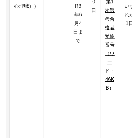
0
第1
心理職）
）
R3
いず
日
次選
年6
れか
考合
月4
1日
格者
日ま
受験
で
番号
（ワ
ー
ド：
46K
B）