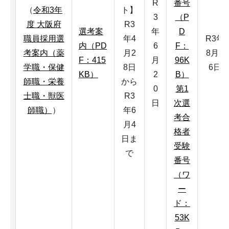
R
番号
（
令和3年
ト】
3
（P
度 大阪府
R3
選考案
年
D
職員採用選
年4
R3年
内（PD
6
F：
考案内（薬
月2
8月1
F：415
月
96K
学職・保健
8日
6日
KB）
2
B）
師職・栄養
から
0
第1
士職・獣医
R3
日
次選
師職）
）
年6
考合
月4
格者
日ま
受験
で
番号
（ワ
ー
ド：
53K