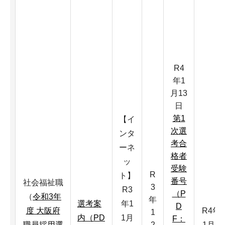
R4
年1
月13
日
第1
【イ
次選
ンタ
考合
ーネ
格者
ッ
受験
R
ト】
番号
社会福祉職
3
R3
（P
（
令和3年
年
選考案
年1
D
度 大阪府
R4年
1
内（PD
1月
F：
職員採用選
2
1月2