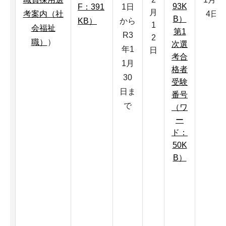
93K
F：391
1日
月
考案内（社
4日
B）
KB）
から
1
会福祉
第1
R3
2
職）
）
次選
年1
日
考合
1月
格者
30
受験
日ま
番号
で
（ワ
ー
ド：
50K
B）