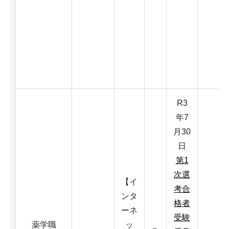
R3
年7
月30
日
第1
次選
【イ
考合
ンタ
格者
ーネ
受験
薬学職
ッ