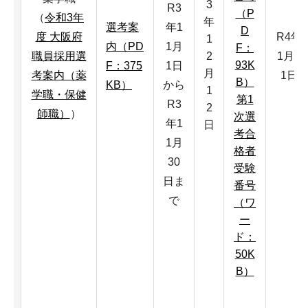
3
R3
（P
（
令和3年
年
選考案
年1
D
度 大阪府
R4年
1
内（PD
1月
F：
職員採用選
2
1月3
93K
F：375
1日
月
考案内（薬
1日
B）
KB）
から
1
学職・保健
第1
R3
2
師職）
）
次選
年1
日
考合
1月
格者
30
受験
日ま
番号
で
（ワ
ー
ド：
50K
B）