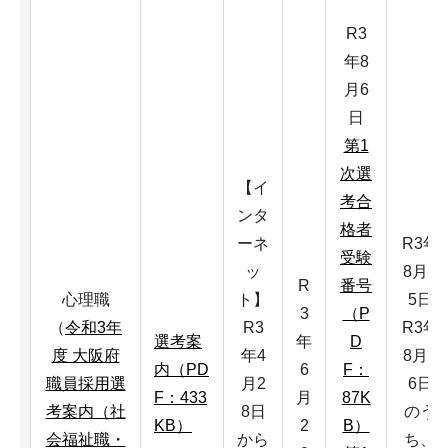
R3
年8
月6
日
第1
次選
【イ
考合
ンタ
格者
ーネ
R3年
受験
ッ
8月2
R
番号
心理職
ト】
5日
3
（P
（
令和3年
R3
R3年
選考案
年
D
度 大阪府
年4
8月2
内（PD
6
F：
職員採用選
月2
6日
F：433
月
87K
考案内（社
8日
のう
KB）
2
B）
会福祉職・
から
ち、