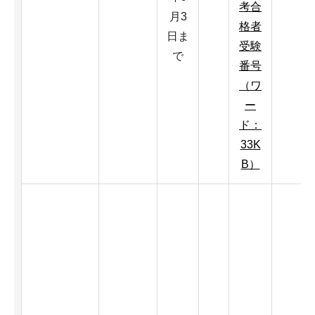
考合
月3
格者
日ま
受験
で
番号
（ワ
ー
ド：
33K
B）