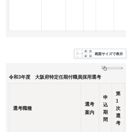
画面サイズで表示
令和3年度 大阪府特定任期付職員採用選考
第
申
1
選考
込
選考職種
次
期
案内
選
間
考