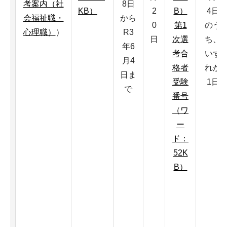
考案内（社
8日
KB）
2
B）
4日
会福祉職・
から
0
第1
のう
心理職）
）
R3
日
次選
ち、
年6
考合
いず
月4
格者
れか
日ま
受験
1日
で
番号
（ワ
ー
ド：
52K
B）