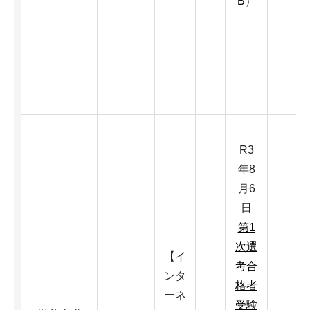
B）
R3
年8
月6
日
第1
次選
【イ
考合
ンタ
格者
ーネ
受験