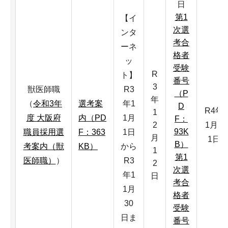
日
第1
【イ
次選
ンタ
考合
ーネ
格者
ッ
受験
R
ト】
番号
3
獣医師職
R3
（P
年
（
令和3年
選考案
年1
D
R4年
1
度 大阪府
内（PD
1月
F：
2
1月3
93K
職員採用選
F：363
1日
月
1日
B）
考案内（獣
KB）
から
1
第1
医師職）
）
R3
2
次選
年1
日
考合
1月
格者
30
受験
日ま
番号