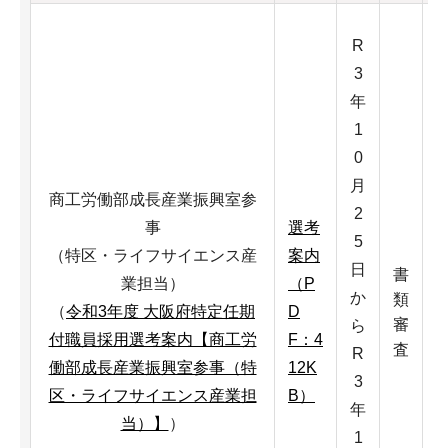
R
3
年
1
0
月
商工労働部成長産業振興室参
2
事
選考
5
（特区・ライフサイエンス産
案内
日
書
業担当）
（P
か
類
（
令和3年度 大阪府特定任期
D
審
ら
付職員採用選考案内【商工労
F：4
査
R
働部成長産業振興室参事（特
12K
3
区・ライフサイエンス産業担
B）
年
当）】
）
1