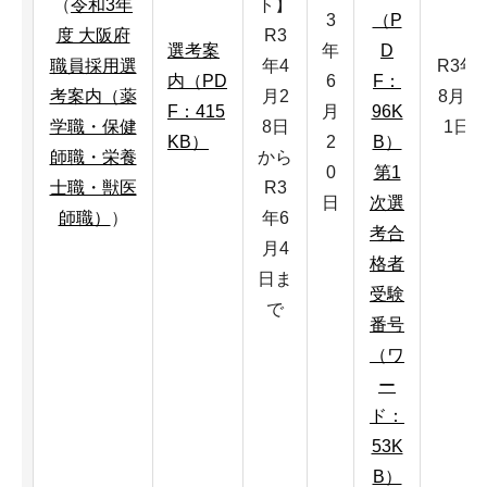
（
令和3年
ト】
3
（P
度 大阪府
R3
選考案
年
D
職員採用選
年4
R3年
内（PD
6
F：
考案内（薬
月2
8月3
F：415
月
96K
学職・保健
8日
1日
KB）
2
B）
師職・栄養
から
0
第1
士職・獣医
R3
日
次選
師職）
）
年6
考合
月4
格者
日ま
受験
で
番号
（ワ
ー
ド：
53K
B）