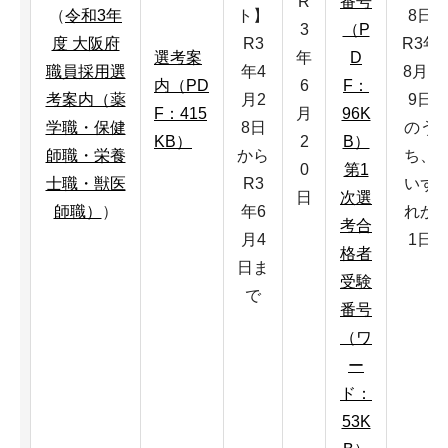
R
番号
（
令和3年
ト】
8日
3
（P
度 大阪府
R3
R3年
選考案
年
D
職員採用選
年4
8月1
内（PD
6
F：
考案内（薬
月2
9日
F：415
月
96K
学職・保健
8日
のう
KB）
2
B）
師職・栄養
から
ち、
0
第1
士職・獣医
R3
いず
日
次選
師職）
）
年6
れか
考合
月4
1日
格者
日ま
受験
で
番号
（ワ
ー
ド：
53K