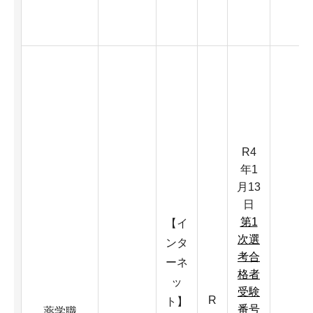
R4
年1
月13
日
第1
【イ
次選
ンタ
考合
ーネ
格者
ッ
受験
R
ト】
番号
薬学職