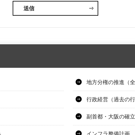
地方分権の推進（
行政経営（過去の
副首都・大阪の確
み
インフラ整備計画