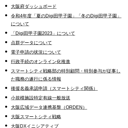
大阪府ダッシュボード
令和4年度「夏のDigi田甲子園」「冬のDigi田甲子園」
について
「Digi田甲子園2023」について
点群データについて
電子申請の状況について
行政手続のオンライン化推進
スマートシティ戦略部の特別顧問・特別参与が従事し
た職務の遂行に係る情報
後援名義承認申請（スマートシティ関係）
小規模施設特定有線一般放送
大阪広域データ連携基盤（ORDEN）
大阪スマートシティ戦略
大阪DXイニシアティブ