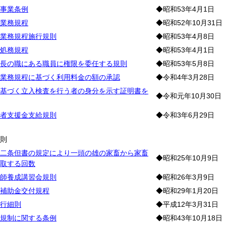
事業条例
◆昭和53年4月1日
業務規程
◆昭和52年10月31日
業務規程施行規則
◆昭和53年4月8日
処務規程
◆昭和53年4月1日
長の職にある職員に権限を委任する規則
◆昭和53年5月8日
業務規程に基づく利用料金の額の承認
◆令和4年3月28日
基づく立入検査を行う者の身分を示す証明書を
◆令和元年10月30日
者支援金支給規則
◆令和3年6月29日
産
総
則
二条但書の規定により一頭の雄の家畜から家畜
◆昭和25年10月9日
取する回数
師養成講習会規則
◆昭和26年3月9日
補助金交付規程
◆昭和29年1月20日
行細則
◆平成12年3月31日
規制に関する条例
◆昭和43年10月18日