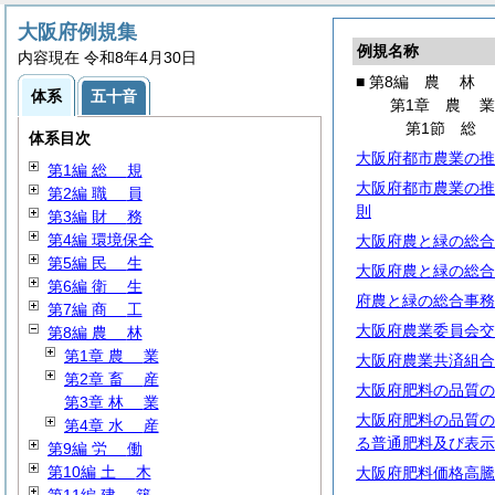
大阪府例規集
例規名称
内容現在 令和8年4月30日
■ 第8編
農
林
体系
五十音
第1章
農
第1節
体系目次
大阪府都市農業の推
第1編
総
規
大阪府都市農業の推
第2編
職
員
則
第3編
財
務
第4編 環境保全
大阪府農と緑の総合
第5編
民
生
大阪府農と緑の総合
第6編
衛
生
府農と緑の総合事務
第7編
商
工
大阪府農業委員会交
第8編
農
林
第1章
農
業
大阪府農業共済組合
第2章
畜
産
大阪府肥料の品質の
第3章
林
業
大阪府肥料の品質の
第4章
水
産
る普通肥料及び表示
第9編
労
働
第10編
土
木
大阪府肥料価格高騰