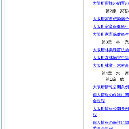
大阪府蜜蜂の飼育の
第2節 家畜
大阪府家畜伝染病予
大阪府家畜保健衛生
大阪府家畜保健衛生
第3章
林
大阪府林業種苗法施
大阪府森林病害虫等
大阪府林業・木材産
第4章
水
第1節
大阪府情報公開条例
個人情報の保護に関
会規程
大阪府情報公開条例
程
個人情報の保護に関
委員会規程