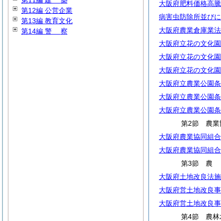
第11編
建
築
大阪府肥料価格高騰
第12編 公営企業
病害虫防除所並びに
第13編 教育文化
大阪府農業倉庫業法
第14編
警
察
大阪府立花の文化園
大阪府立花の文化園
大阪府立花の文化園
大阪府立農業公園条
大阪府立農業公園条
大阪府立農業公園条
第2節 農業
大阪府農業協同組合
大阪府農業協同組合
第3節
大阪府土地改良法施
大阪府営土地改良事
大阪府営土地改良事
第4節 農