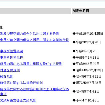
制定年月日
業
総
則
進及び農空間の保全と活用に関する条例
◆平成19年10月25日
進及び農空間の保全と活用に関する条例施行規
◆平成20年3月28日
事務所設置条例
◆平成8年3月29日
事務所処務規程
◆平成8年3月29日
所長の職にある職員に権限を委任する規則
◆平成8年3月29日
付金交付規則
◆昭和60年12月23日
検査規則
◆昭和56年3月31日
確保等に関する法律施行細則
◆昭和25年7月28日
確保等に関する法律施行細則により知事の定め
◆昭和59年4月2日
事項
緊急対策支援金支給規則
◆令和4年10月5日