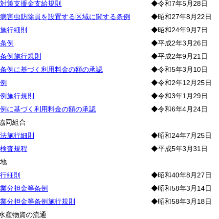
対策支援金支給規則
◆令和7年5月28日
病害虫防除員を設置する区域に関する条例
◆昭和27年8月22日
施行細則
◆昭和24年9月7日
条例
◆平成2年3月26日
条例施行規則
◆平成2年9月21日
条例に基づく利用料金の額の承認
◆令和5年3月10日
例
◆令和2年12月25日
例施行規則
◆令和3年1月29日
例に基づく利用料金の額の承認
◆令和6年4月24日
協同組合
法施行細則
◆昭和24年7月25日
検査規程
◆平成5年3月31日
農
地
行細則
◆昭和40年8月27日
業分担金等条例
◆昭和58年3月14日
業分担金等条例施行規則
◆昭和58年3月18日
林水産物資の流通