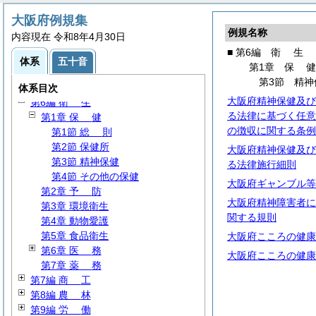
大阪府例規集
第1編
総
規
例規名称
内容現在 令和8年4月30日
第2編
職
員
■ 第6編
衛
生
第3編
財
務
体系
五十音
第1章
保
第4編 環境保全
第3節 精神
第5編
民
生
体系目次
大阪府精神保健及び
第6編
衛
生
る法律に基づく任意
第1章
保
健
の徴収に関する条例
第1節
総
則
第2節 保健所
大阪府精神保健及び
第3節 精神保健
る法律施行細則
第4節 その他の保健
大阪府ギャンブル等
第2章
予
防
大阪府精神障害者に
第3章 環境衛生
関する規則
第4章 動物愛護
第5章 食品衛生
大阪府こころの健康
第6章
医
務
大阪府こころの健康
第7章
薬
務
第7編
商
工
第8編
農
林
第9編
労
働