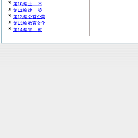
第10編
土
木
第11編
建
築
第12編 公営企業
第13編 教育文化
第14編
警
察