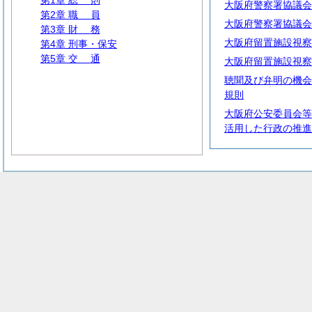
第1章
総
則
大阪府警察署協議会
第2章
職
員
大阪府警察署協議会
第3章
財
務
大阪府留置施設視察
第4章 刑事・保安
第5章
交
通
大阪府留置施設視察
聴聞及び弁明の機会
規則
大阪府公安委員会等
活用した行政の推進