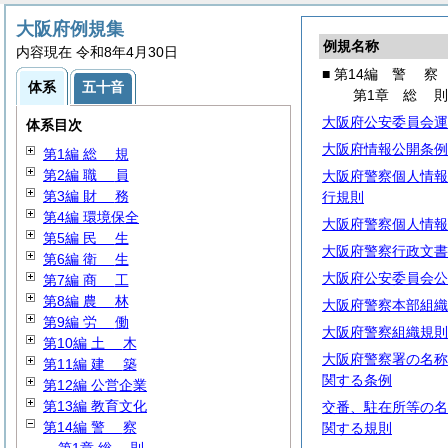
大阪府例規集
例規名称
内容現在 令和8年4月30日
■ 第14編
警
察
体系
五十音
第1章
総
大阪府公安委員会運
体系目次
大阪府情報公開条例
第1編
総
規
第2編
職
員
大阪府警察個人情報
第3編
財
務
行規則
第4編 環境保全
大阪府警察個人情報
第5編
民
生
大阪府警察行政文書
第6編
衛
生
大阪府公安委員会公
第7編
商
工
第8編
農
林
大阪府警察本部組織
第9編
労
働
大阪府警察組織規則
第10編
土
木
大阪府警察署の名称
第11編
建
築
関する条例
第12編 公営企業
第13編 教育文化
交番、駐在所等の名
第14編
警
察
関する規則