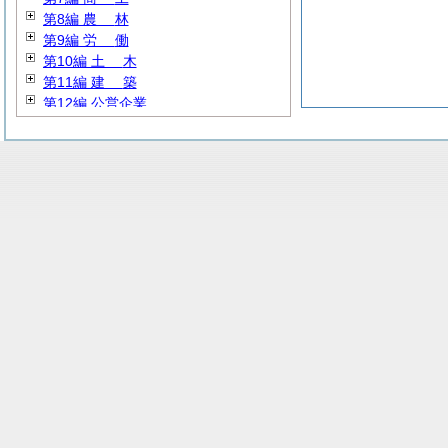
第8編
農
林
第9編
労
働
第10編
土
木
第11編
建
築
第12編 公営企業
第13編 教育文化
第14編
警
察