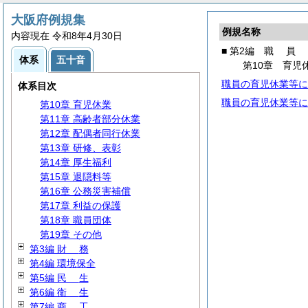
第3章 定数等
第4章
任
用
大阪府例規集
例規名称
第5章 報酬給与等
内容現在 令和8年4月30日
第6章 勤務時間等
■ 第2編
職
員
体系
五十音
第7章 分限、懲戒等
第10章 育児
第8章 派遣等
職員の育児休業等に
体系目次
第9章
服
務
職員の育児休業等に
第10章 育児休業
第11章 高齢者部分休業
第12章 配偶者同行休業
第13章 研修、表彰
第14章 厚生福利
第15章 退隠料等
第16章 公務災害補償
第17章 利益の保護
第18章 職員団体
第19章 その他
第3編
財
務
第4編 環境保全
第5編
民
生
第6編
衛
生
第7編
商
工