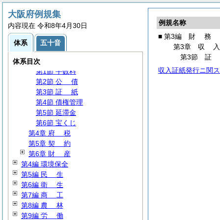
第1編
総
規
大阪府例規集
第2編
職
員
例規名称
内容現在 令和8年4月30日
第3編
財
務
■ 第3編
財
務
第1章
総
則
体系
五十音
第3章
収
第2章 特別会計
第3節
第3章
収
入
体系目次
収入証紙発行ニ関ス
第1節 手数料
第2節
公
債
第3節
証
紙
第4節 債権管理
第5節 延滞金
第6節 宝くじ
第4章
府
税
第5章
契
約
第6章
財
産
第4編 環境保全
第5編
民
生
第6編
衛
生
第7編
商
工
第8編
農
林
第9編
労
働