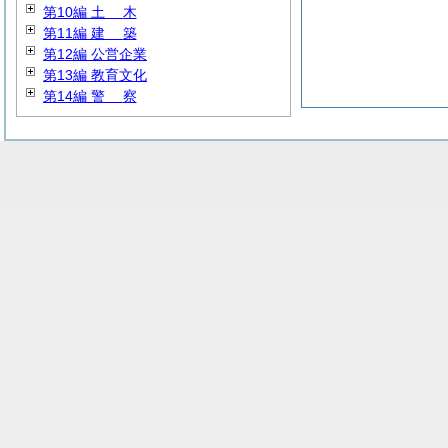
第10編
土
木
第11編
建
築
第12編 公営企業
第13編 教育文化
第14編
警
察