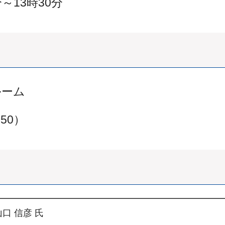
～13時30分
ルーム
-50）
山口 信彦 氏