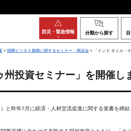
阪府
防災・
緊急情報
分類から探す
目
援
>
国際ビジネス展開に関するセミナー・商談会
> 「インド タミル
ゥ州投資セミナー」を開催し
）と昨年7月に経済・人材交流促進に関する覚書を締結