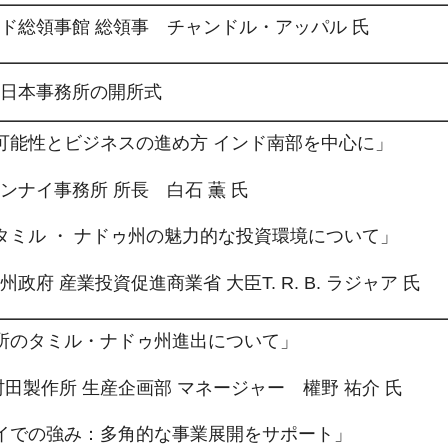
ド総領事館 ​総領事​ チャンドル・アッパル 氏
日本事務所の開所式
可能性とビジネスの進め方 インド南部を中心に」
ナイ事務所 所長 白石 薫 氏
タミル ・ ナドゥ州の魅力的な投資環境について」
府 産業投資促進商業省 大臣T. R. B. ラジャア 氏
所のタミル・ナドゥ州進出について」
田製作所 生産企画部 マネージャー 權野 祐介 氏
イでの強み：多角的な事業展開をサポート」