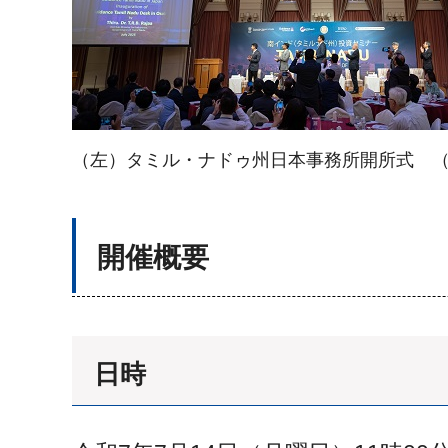
（左）タミル・ナドゥ州日本事務所開所式 
開催概要
日時