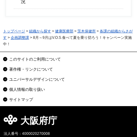
況
トップページ
>
組織から探す
>
健康医療部
>
茨木保健所
>
各課の組織からさが
す
>
企画調整課
> 8月～9月はV.O.S.食べて夏を乗り切ろう！キャンペーン実施
中！
このサイトのご利用について
著作権・リンクについて
ユニバーサルデザインについて
個人情報の取り扱い
サイトマップ
大阪府庁
法人番号：4000020270008