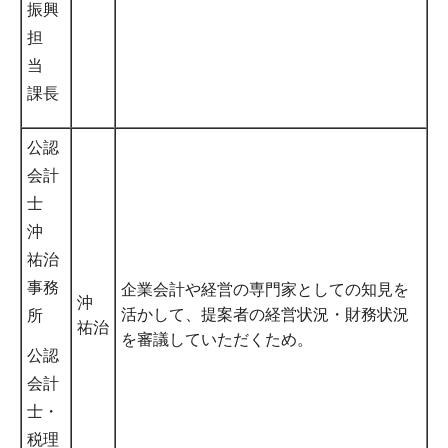
振興
担
当
課長
公認
会計
士
沖
祐治
事務
企業会計や経営の専門家としての知見を
沖
活かして、提案者の経営状況・財務状況
所
祐治
を審議していただくため。
公認
会計
士・
税理