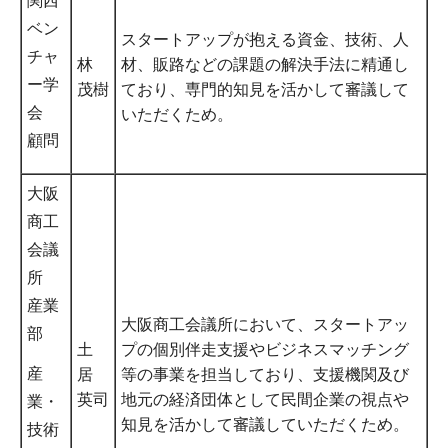
関西
ベン
スタートアップが抱える資金、技術、人
チャ
林
材、販路などの課題の解決手法に精通し
ー学
茂樹
ており、専門的知見を活かして審議して
会
いただくため。
顧問
大阪
商工
会議
所
産業
大阪商工会議所において、スタートアッ
部
土
プの個別伴走支援やビジネスマッチング
産
居
等の事業を担当しており、支援機関及び
英司
地元の経済団体として民間企業の視点や
業・
知見を活かして審議していただくため。
技術