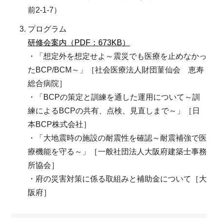
前2-1-7）
プログラム
研修会案内（PDF：673KB）
・「想定外を想定せよ～震災でも医療を止めなかっ
たBCP/BCM～」［社会医療法人財団菫仙会 恵寿
総合病院］
・「BCPの策定と訓練を通した運用について～訓
練によるBCPの共有、点検、見直しまで～」［日
本BCP株式会社］
・「大地震時の施設の耐震性を確認～耐震補強で医
療機能を守る～」［一般社団法人大阪府建築士事務
所協会］
・府の災害対策に係る取組みと補助金について［大
阪府］