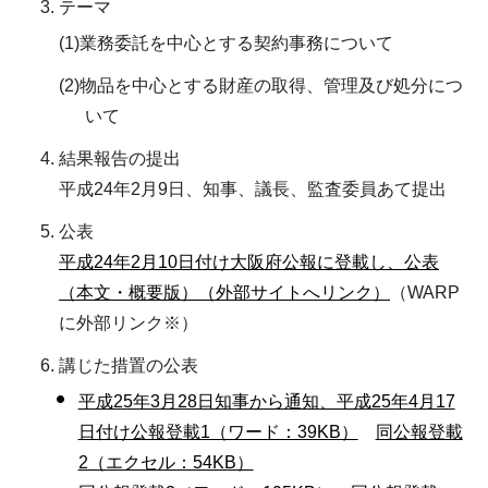
テーマ
(1)業務委託を中心とする契約事務について
(2)物品を中心とする財産の取得、管理及び処分につ
いて
結果報告の提出
平成24年2月9日、知事、議長、監査委員あて提出
公表
平成24年2月10日付け大阪府公報に登載し、公表
（本文・概要版）（外部サイトへリンク）
（WARP
に外部リンク※）
講じた措置の公表
平成25年3月28日知事から通知、平成25年4月17
日付け公報登載1（ワード：39KB）
同公報登載
2（エクセル：54KB）