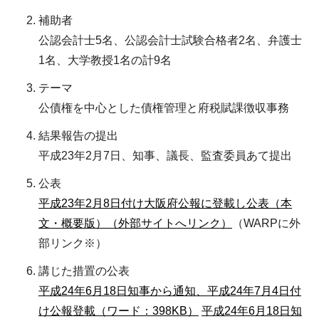
補助者
公認会計士5名、公認会計士試験合格者2名、弁護士
1名、大学教授1名の計9名
テーマ
公債権を中心とした債権管理と府税賦課徴収事務
結果報告の提出
平成23年2月7日、知事、議長、監査委員あて提出
公表
平成23年2月8日付け大阪府公報に登載し公表（本
文・概要版）（外部サイトへリンク）
（WARPに外
部リンク※）
講じた措置の公表
平成24年6月18日知事から通知、平成24年7月4日付
け公報登載（ワード：398KB）
平成24年6月18日知