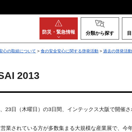
阪府
防災・
緊急情報
分類から探す
目
安心の取組について
>
食の安全安心に関する啓発活動
>
過去の啓発活動
AI 2013
23日（木曜日）の3日間、インテックス大阪で開催されたNOO
営業されている方が多数集まる大規模な産業展で、今年