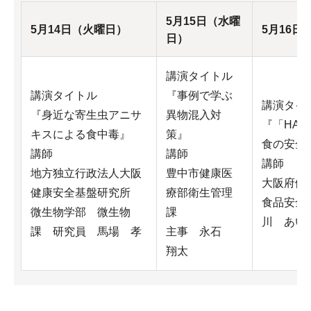
5月15日（水曜
5月14日（火曜日）
5月16日
日）
講演タイトル
講演タイトル
『事例で学ぶ
講演タイ
『身近な寄生虫アニサ
異物混入対
『「HA
キスによる食中毒』
策』
食の安全
講師
講師
講師
地方独立行政法人大阪
豊中市健康医
大阪府健
健康安全基盤研究所
療部衛生管理
食品安全
微生物学部 微生物
課
川 あい
課 研究員 馬場 孝
主事 永石
翔太