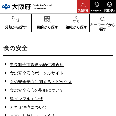
大阪府
緊急情報
Language
閲覧補助
キーワードから
分類から探す
目的から探す
組織から探す
探す
食の安全
中央卸売市場食品衛生検査所
食の安全安心ポータルサイト
食の安全安心に関するトピックス
食の安全安心の取組について
鳥インフルエンザ
カネミ油症について
貝毒に注意しましょう！