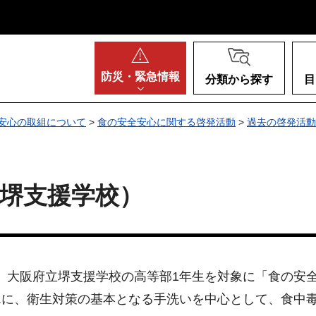
阪府
防災・
緊急情報
分類から探す
目
安心の取組について
>
食の安全安心に関する啓発活動
>
過去の啓発活動
堺支援学校）
から、大阪府立堺支援学校の高等部1年生を対象に「食の
んに、衛生対策の基本となる手洗いを中心として、食中