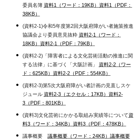
委員名簿
資料1（ワード：19KB）
資料1（PDF：
38KB）
(資料2-1)令和5年度第2回大阪府障がい者施策推進
協議会より委員意見抜粋
資料2-1（ワード：
18KB）
資料2-1（PDF：79KB）
(資料2-2)「障害者による文化芸術活動の推進に関
する法律」に基づく「大阪計画」
資料2-2（ワー
ド：625KB）
資料2-2（PDF：554KB）
(資料2-3)第5次大阪府障がい者計画の見直しスケ
ジュール
資料2-3（エクセル：17KB）
資料2-
3（PDF：801KB）
(資料3)文化芸術にかかる取組み実績等について
資
料3（ワード：34KB）
資料3（PDF：478KB）
議事概要
議事概要（ワード：24KB）
議事概要