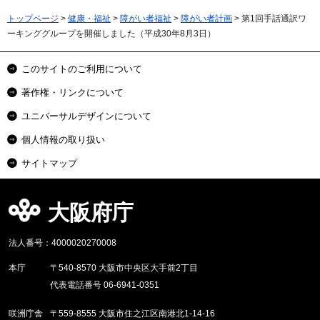
トップページ
>
健康・福祉
>
障がい者福祉
>
障がい者計画
> 第1回手話通訳ワ
ーキンググループを開催しました（平成30年8月3日）
このサイトのご利用について
著作権・リンクについて
ユニバーサルデザインについて
個人情報の取り扱い
サイトマップ
大阪府庁
法人番号：4000020270008
本庁
〒540-8570 大阪市中央区大手前2丁目
代表電話番号 06-6941-0351
咲洲庁舎
〒559-8555 大阪市住之江区南港北1-14-16