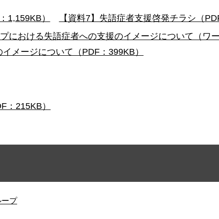
,159KB）
【資料7】失語症者支援啓発チラシ（PDF
ープにおける失語症者への支援のイメージについて（ワード
メージについて（PDF：399KB）
F：215KB）
ループ