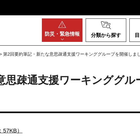
阪府
防災・
緊急情報
分類から探す
目
> 第2回要約筆記・新たな意思疎通支援ワーキンググループを開催しまし
意思疎通支援ワーキンググル
57KB）