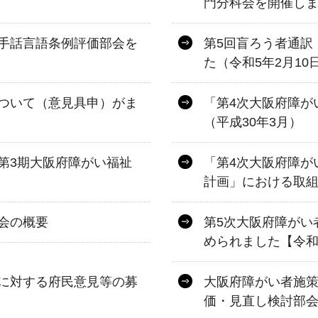
門分科会を開催しま
手話言語条例評価部会を
第5回盲ろう者通訳
た（令和5年2月10
ついて（意見具申）がま
「第4次大阪府障が
（平成30年3月）
第3期大阪府障がい福祉
「第4次大阪府障が
計画」における取
会の概要
第5次大阪府障がい
められました【令和
に対する府民意見等の募
大阪府障がい者施策
価・見直し検討部