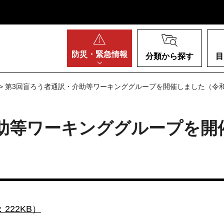
阪府
防災・
緊急情報
分類から探す
目
> 第3回盲ろう者通訳・介助等ワーキンググループを開催しました（令和
助等ワーキンググループを開
222KB）