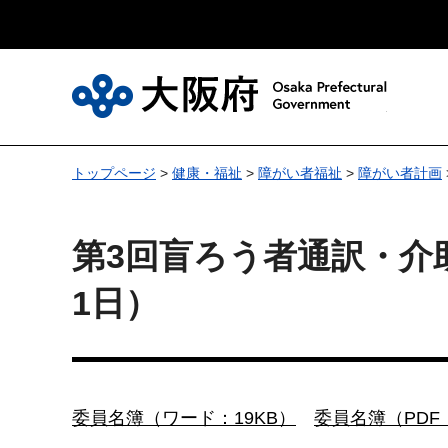
大
トップページ
>
健康・福祉
>
障がい者福祉
>
障がい者計画
第3回盲ろう者通訳・介
1日）
委員名簿（ワード：19KB）
委員名簿（PDF：